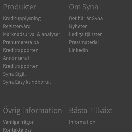
Strikt nödvändigt
Prestanda
Inriktning
Produkter
Om Syna
Funktioner
Oklassificerade
Kreditupplysning
Det här är Syna
Strikt nödvändiga kakor tillåter
Registervård
Nyheter
kärnwebbplatsfunktioner som användarinloggning
och kontohantering. Webbplatsen kan inte
Marknadsurval & analyser
Lediga tjänster
användas ordentligt utan strikt nödvändiga cookies.
Prenumerera på
Pressmaterial
Leverantör
/
Namn
Utgån
Kreditrapporten
Linkedin
Domän
Annonsera i
__RequestVerificationToken
Session
Microsoft
Kreditrapporten
Corporation
de.syna.se
Syna Sigill
Syna Easy kundportal
Övrig information
Bästa Tillväxt
Vanliga frågor
Information
Kontakta oss
Google