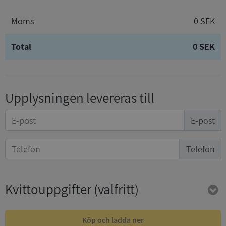
Moms
0 SEK
Total
0 SEK
Upplysningen levereras till
E-post
Telefon
Kvittouppgifter
(valfritt)
Köp och ladda ner