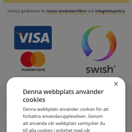
Vid köp godkänner du
Synas användarvillkor
och
Integritetspolicy
×
Denna webbplats använder
Inga kopior till omfrågad
cookies
Denna webbplats använder cookies för att
Säker betalning med stripe
förbättra användarupplevelsen. Genom
Direkt digital leverans
att använda vår webbplats samtycker du
till alla cookies i enlighet med vår