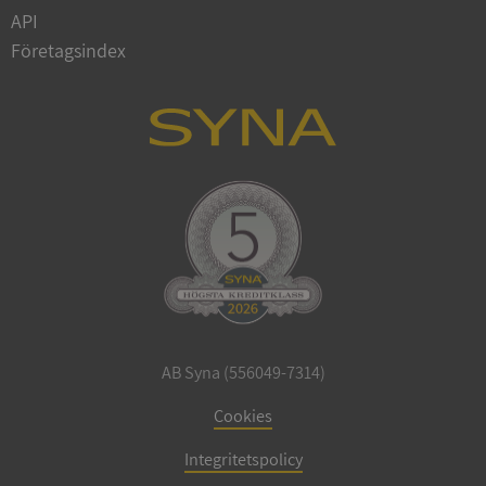
Privacy Policy
API
VISITOR_PRIVACY_METADATA
5 månader
YouTube
4 veckor
.youtube.com
Företagsindex
ASP.NET_SessionId
Session
Microsoft
Corporation
de.syna.se
AB Syna (556049-7314)
Cookies
ARRAffinity
Session
Microsoft
Corporation
.syna.se
Integritetspolicy