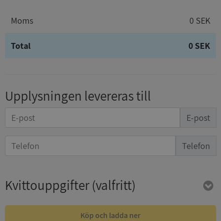
Moms
0 SEK
Total
0 SEK
Upplysningen levereras till
E-post
Telefon
Kvittouppgifter
(valfritt)
Köp och ladda ner