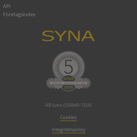
Privacy Policy
API
VISITOR_PRIVACY_METADATA
5 månader
YouTube
4 veckor
.youtube.com
Företagsindex
ASP.NET_SessionId
Session
Microsoft
Corporation
de.syna.se
AB Syna (556049-7314)
Cookies
ARRAffinity
Session
Microsoft
Corporation
.syna.se
Integritetspolicy