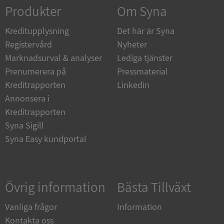
Strikt nödvändigt
Prestanda
Inriktning
Produkter
Om Syna
Funktioner
Oklassificerade
Kreditupplysning
Det här är Syna
Strikt nödvändiga kakor tillåter
Registervård
Nyheter
kärnwebbplatsfunktioner som användarinloggning
och kontohantering. Webbplatsen kan inte
Marknadsurval & analyser
Lediga tjänster
användas ordentligt utan strikt nödvändiga cookies.
Prenumerera på
Pressmaterial
Leverantör
/
Namn
Utgån
Kreditrapporten
Linkedin
Domän
Annonsera i
__RequestVerificationToken
Session
Microsoft
Kreditrapporten
Corporation
de.syna.se
Syna Sigill
Syna Easy kundportal
Övrig information
Bästa Tillväxt
Vanliga frågor
Information
Kontakta oss
Google