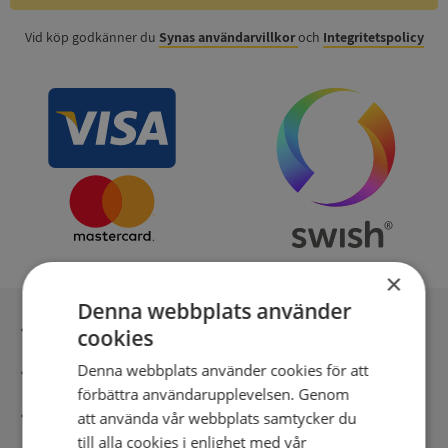
Vid köp godkänner du
Synas användarvillkor
och
Integritetspolicy
×
Denna webbplats använder
Inga kopior till omfrågad
cookies
Denna webbplats använder cookies för att
Säker betalning med stripe
förbättra användarupplevelsen. Genom
Direkt digital leverans
att använda vår webbplats samtycker du
till alla cookies i enlighet med vår