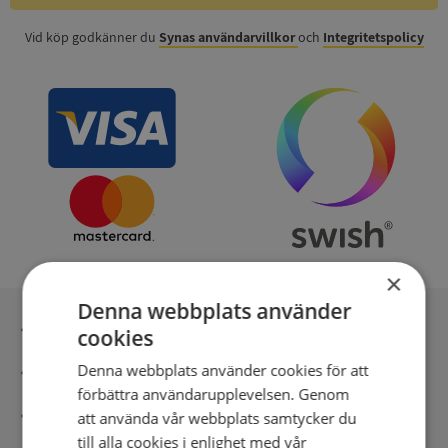
Vid köp godkänner du
Synas användarvillkor
och
Integritetspolicy
×
Denna webbplats använder
Inga kopior till omfrågad
cookies
Denna webbplats använder cookies för att
Säker betalning med stripe
förbättra användarupplevelsen. Genom
Direkt digital leverans
att använda vår webbplats samtycker du
till alla cookies i enlighet med vår