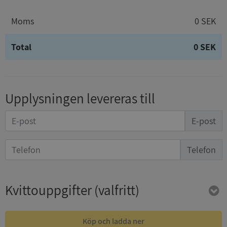
Moms
0 SEK
Total
0 SEK
Upplysningen levereras till
E-post
Telefon
Kvittouppgifter
(valfritt)
Köp och ladda ner