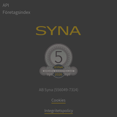
Privacy Policy
API
VISITOR_PRIVACY_METADATA
5 månader
YouTube
4 veckor
.youtube.com
Företagsindex
ASP.NET_SessionId
Session
Microsoft
Corporation
de.syna.se
AB Syna (556049-7314)
Cookies
ARRAffinity
Session
Microsoft
Corporation
.syna.se
Integritetspolicy