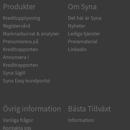
Strikt nödvändigt
Prestanda
Inriktning
Produkter
Om Syna
Funktioner
Oklassificerade
Kreditupplysning
Det här är Syna
Strikt nödvändiga kakor tillåter
Registervård
Nyheter
kärnwebbplatsfunktioner som användarinloggning
och kontohantering. Webbplatsen kan inte
Marknadsurval & analyser
Lediga tjänster
användas ordentligt utan strikt nödvändiga cookies.
Prenumerera på
Pressmaterial
Leverantör
/
Namn
Utgån
Kreditrapporten
Linkedin
Domän
Annonsera i
__RequestVerificationToken
Session
Microsoft
Kreditrapporten
Corporation
de.syna.se
Syna Sigill
Syna Easy kundportal
Övrig information
Bästa Tillväxt
Vanliga frågor
Information
Kontakta oss
Google