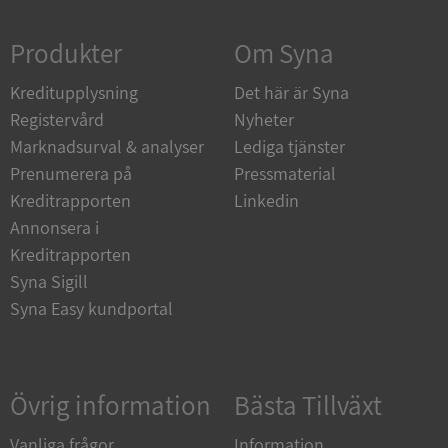
Strikt nödvändigt
Prestanda
Inriktning
Produkter
Om Syna
Funktioner
Oklassificerade
Kreditupplysning
Strikt nödvändiga kakor tillåter
Det här är Syna
kärnwebbplatsfunktioner som användarinloggning
Registervård
Nyheter
och kontohantering. Webbplatsen kan inte
användas ordentligt utan strikt nödvändiga cookies.
Marknadsurval & analyser
Lediga tjänster
Leverantör
/
Prenumerera på
Pressmaterial
Namn
Utgån
Domän
Kreditrapporten
Linkedin
Annonsera i
__RequestVerificationToken
Session
Microsoft
Corporation
Kreditrapporten
de.syna.se
Syna Sigill
Syna Easy kundportal
Övrig information
Bästa Tillväxt
Vanliga frågor
Information