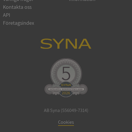
Google
Kontakta oss
Privacy Policy
VISITOR_PRIVACY_METADATA
5 månader
YouTube
API
4 veckor
.youtube.com
Företagsindex
ASP.NET_SessionId
Session
Microsoft
Corporation
de.syna.se
AB Syna (556049-7314)
ARRAffinity
Session
Microsoft
Cookies
Corporation
.syna.se