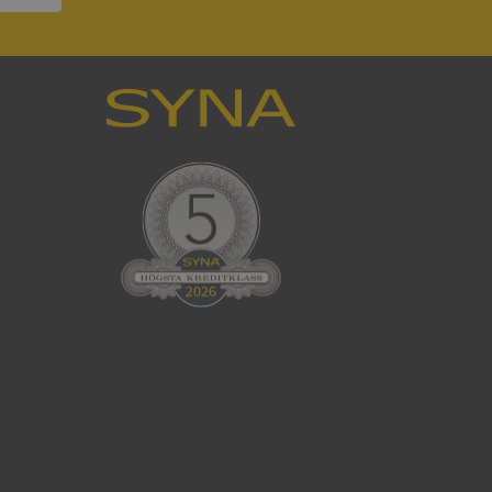
ck och utför
en använder
 som
han besökte
tser som körs på
Den används för
ställa att
as till samma server
om ställs av
P.NET MVC-teknik.
hörig publicering
 som förfalskning
ller ingen
rstörs när
cript.com-tjänsten
för besökarens
ie-Script.com
ödvändig cookie
att tillhandahålla
ck och utför
en använder
 som