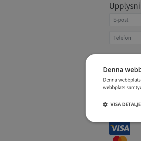
Upplysnin
Kvittoup
Denna webb
Denna webbplats 
webbplats samtyck
VISA DETALJ
Strikt
nödvändigt