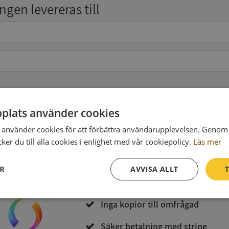
gen levereras till
pgifter
(valfritt)
plats använder cookies
använder cookies för att förbättra användarupplevelsen. Genom 
er du till alla cookies i enlighet med vår cookiepolicy.
Läs mer
Köp och ladda ner
ER
AVVISA ALLT
T
Vid köp godkänner du
Synas användarvillkor
och
Integritetspolicy
Prestanda
Inriktning
Funktioner
Inga kopior till omfrågad
Säker betalning med stripe