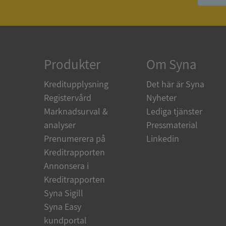
ASP.NET_SessionId
ARRAffinity
Produkter
Om Syna
Kreditupplysning
Det här är Syna
__RequestVerificat
Registervård
Nyheter
Marknadsurval &
Lediga tjänster
analyser
Pressmaterial
Prenumerera på
Linkedin
CookieScriptConse
Kreditrapporten
Annonsera i
Kreditrapporten
_GRECAPTCHA
Syna Sigill
Syna Easy
ASP.NET_SessionId
kundportal