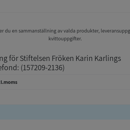
r du en sammanställning av valda produkter, leveransuppg
kvittouppgifter.
ng för Stiftelsen Fröken Karin Karlings
efond
: (157209-2136)
kl.moms