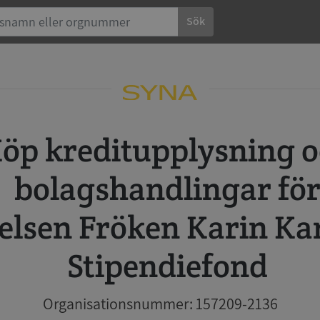
Sök
 och
bolagshandlingar fö
telsen Fröken Karin Ka
Stipendiefond
Organisationsnummer: 157209-2136