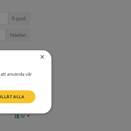
E-post
Telefon
×
att använda vår
ILLÅT ALLA
Oklassificerade
SV