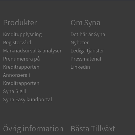
Strikt nödvändigt
Prestanda
Inriktning
Funktioner
Oklassificerade
Produkter
Om Syna
Strikt nödvändiga kakor tillåter
Kreditupplysning
Det här är Syna
kärnwebbplatsfunktioner som användarinloggning
och kontohantering. Webbplatsen kan inte
Registervård
Nyheter
användas ordentligt utan strikt nödvändiga cookies.
Marknadsurval & analyser
Lediga tjänster
Leverantör
/
Namn
Utgån
Prenumerera på
Pressmaterial
Domän
Kreditrapporten
Linkedin
__RequestVerificationToken
Session
Microsoft
Annonsera i
Corporation
de.syna.se
Kreditrapporten
Syna Sigill
Syna Easy kundportal
Övrig information
Bästa Tillväxt