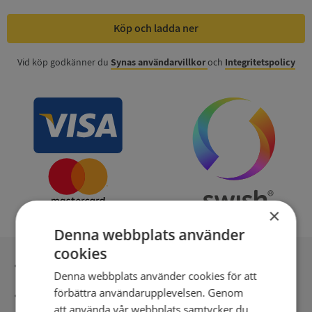
Köp och ladda ner
Vid köp godkänner du
Synas användarvillkor
och
Integritetspolicy
×
Denna webbplats använder
cookies
Inga kopior till omfrågad
Denna webbplats använder cookies för att
förbättra användarupplevelsen. Genom
Säker betalning med stripe
att använda vår webbplats samtycker du