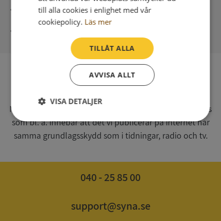
Direkt digital leverans
till alla cookies i enlighet med vår
cookiepolicy.
Läs mer
Syna - Kreditupplysningar sedan 1947
TILLÅT ALLA
AVVISA ALLT
SV
Syna har för webbplatsen www.syna.se ett av
VISA DETALJER
Myndigheten för press, radio och tv s.k. utgivningsbevis
som bl. a. innebär att det vi publicerar på internet har
Strikt
Prestanda
Inriktning
nödvändigt
samma grundlagsskydd som i tidningar, radio och tv.
Funktioner
Oklassificerade
040 - 25 85 00
support@syna.se