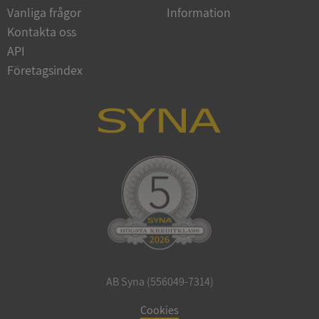
Vanliga frågor
Information
Google
Privacy Policy
Kontakta oss
VISITOR_PRIVACY_METADATA
5 månader
YouTube
4 veckor
.youtube.com
API
Företagsindex
ASP.NET_SessionId
Session
Microsoft
Corporation
de.syna.se
AB Syna (556049-7314)
ARRAffinity
Session
Microsoft
Corporation
Cookies
.syna.se