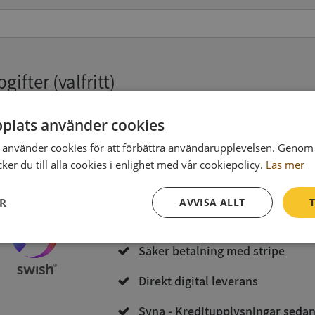
pgifter
(valfritt)
plats använder cookies
Köp och ladda ner
använder cookies för att förbättra användarupplevelsen. Genom 
er du till alla cookies i enlighet med vår cookiepolicy.
Läs mer
Vid köp godkänner du
Synas användarvillkor
och
Integritetspolicy
ER
AVVISA ALLT
T
Inga kopior till omfrågad
Prestanda
Inriktning
Funktioner
Säker betalning med stripe
Direkt digital leverans
Syna - Kreditupplysningar seda