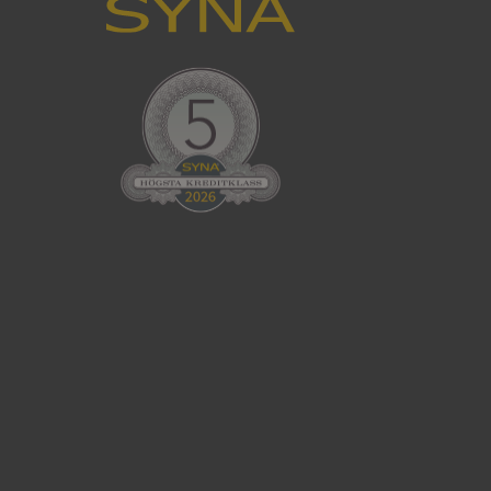
han besökte
tser som körs på
Den används för
ställa att
as till samma server
om ställs av
P.NET MVC-teknik.
hörig publicering
 som förfalskning
ller ingen
rstörs när
cript.com-tjänsten
för besökarens
ie-Script.com
ödvändig cookie
att tillhandahålla
ck och utför
en använder
 som
han besökte