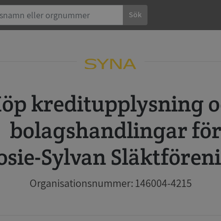
Sök
 och
bolagshandlingar fö
osie-Sylvan Släktfören
Organisationsnummer: 146004-4215