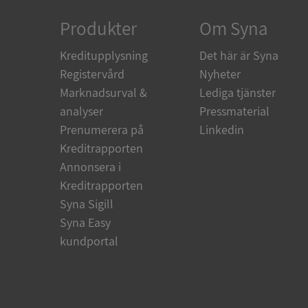
Produkter
Om Syna
ARRAffinity
Kreditupplysning
Det här är Syna
Registervård
Nyheter
Marknadsurval &
Lediga tjänster
__RequestVerificat
analyser
Pressmaterial
Prenumerera på
Linkedin
Kreditrapporten
Annonsera i
CookieScriptConse
Kreditrapporten
Syna Sigill
_GRECAPTCHA
Syna Easy
kundportal
ASP.NET_SessionId