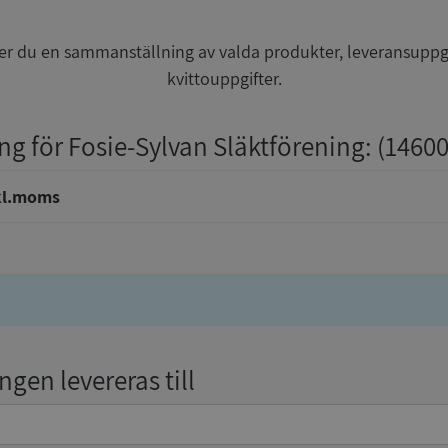
r du en sammanställning av valda produkter, leveransuppg
kvittouppgifter.
ng för Fosie-Sylvan Släktförening
: (1460
kl.moms
gen levereras till