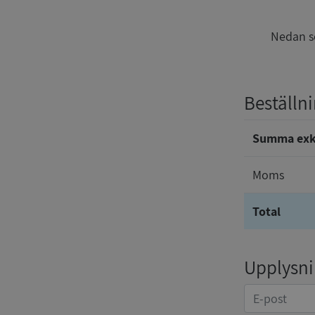
Nedan se
Beställni
Summa ex
Moms
Total
Upplysnin