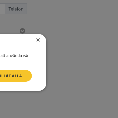
Telefon
×
att använda vår
ILLÅT ALLA
SV
Oklassificerade
n