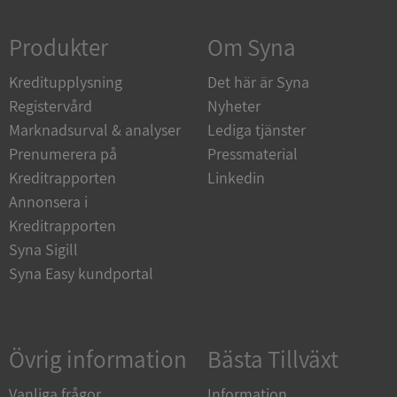
Strikt nödvändigt
Prestanda
Inriktning
Produkter
Om Syna
Funktioner
Oklassificerade
Kreditupplysning
Strikt nödvändiga kakor tillåter
Det här är Syna
kärnwebbplatsfunktioner som användarinloggning
Registervård
Nyheter
och kontohantering. Webbplatsen kan inte
användas ordentligt utan strikt nödvändiga cookies.
Marknadsurval & analyser
Lediga tjänster
Leverantör
/
Prenumerera på
Pressmaterial
Namn
Utgån
Domän
Kreditrapporten
Linkedin
Annonsera i
__RequestVerificationToken
Session
Microsoft
Corporation
Kreditrapporten
de.syna.se
Syna Sigill
Syna Easy kundportal
Övrig information
Bästa Tillväxt
Vanliga frågor
Information