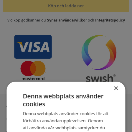
Köp och ladda ner
Vid köp godkänner du
Synas användarvillkor
och
Integritetspolicy
×
Denna webbplats använder
cookies
Inga kopior till omfrågad
Denna webbplats använder cookies för att
Säker betalning med stripe
förbättra användarupplevelsen. Genom
att använda vår webbplats samtycker du
Direkt digital leverans