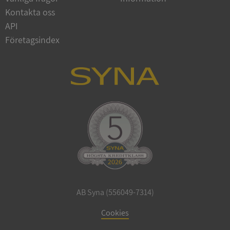
Google
Kontakta oss
Privacy Policy
VISITOR_PRIVACY_METADATA
5 månader
YouTube
API
4 veckor
.youtube.com
Företagsindex
ASP.NET_SessionId
Session
Microsoft
Corporation
de.syna.se
AB Syna (556049-7314)
ARRAffinity
Session
Microsoft
Cookies
Corporation
.syna.se