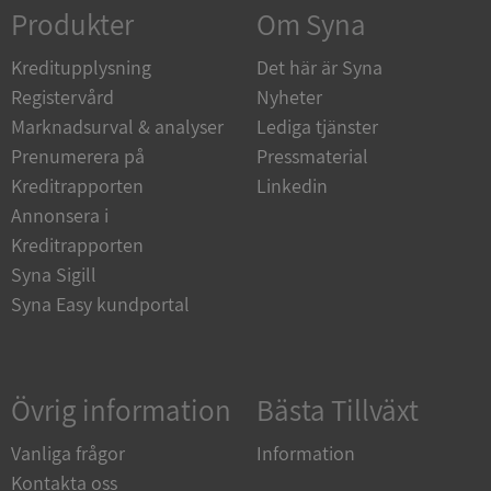
Strikt nödvändigt
Prestanda
Inriktning
Produkter
Om Syna
Funktioner
Oklassificerade
Kreditupplysning
Det här är Syna
Strikt nödvändiga kakor tillåter
Registervård
Nyheter
kärnwebbplatsfunktioner som användarinloggning
och kontohantering. Webbplatsen kan inte
Marknadsurval & analyser
Lediga tjänster
användas ordentligt utan strikt nödvändiga cookies.
Prenumerera på
Pressmaterial
Leverantör
/
Namn
Utgån
Kreditrapporten
Linkedin
Domän
Annonsera i
__RequestVerificationToken
Session
Microsoft
Kreditrapporten
Corporation
de.syna.se
Syna Sigill
Syna Easy kundportal
Övrig information
Bästa Tillväxt
Vanliga frågor
Information
Kontakta oss
Google