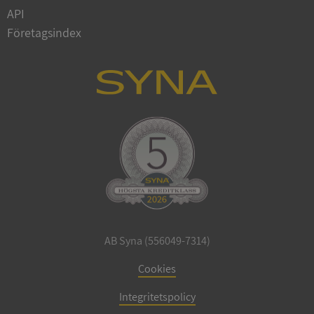
Privacy Policy
API
VISITOR_PRIVACY_METADATA
5 månader
YouTube
4 veckor
.youtube.com
Företagsindex
ASP.NET_SessionId
Session
Microsoft
Corporation
de.syna.se
AB Syna (556049-7314)
Cookies
ARRAffinity
Session
Microsoft
Corporation
.syna.se
Integritetspolicy