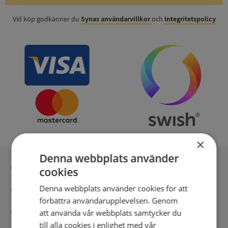
Vid köp godkänner du
Synas användarvillkor
och
Integritetspolicy
×
Denna webbplats använder
Inga kopior till omfrågad
cookies
Denna webbplats använder cookies för att
Säker betalning med stripe
förbättra användarupplevelsen. Genom
Direkt digital leverans
att använda vår webbplats samtycker du
till alla cookies i enlighet med vår