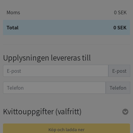
Moms
0 SEK
Total
0 SEK
Upplysningen levereras till
E-post
Telefon
Kvittouppgifter
(valfritt)
Köp och ladda ner