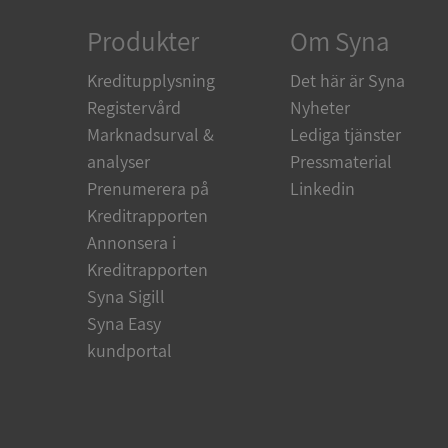
Produkter
Om Syna
ARRAffinity
Kreditupplysning
Det här är Syna
Registervård
Nyheter
Marknadsurval &
Lediga tjänster
__RequestVerificat
analyser
Pressmaterial
Prenumerera på
Linkedin
Kreditrapporten
Annonsera i
CookieScriptConse
Kreditrapporten
Syna Sigill
_GRECAPTCHA
Syna Easy
kundportal
ASP.NET_SessionId