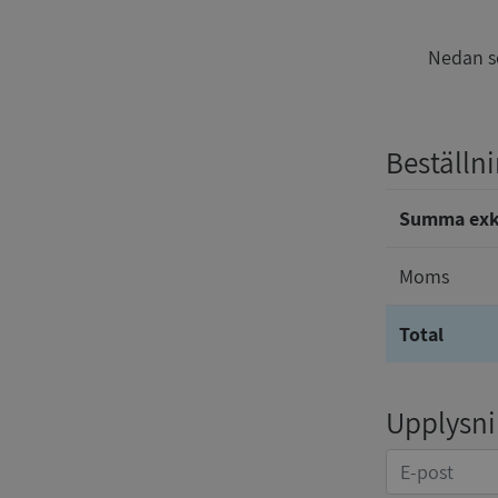
Nedan se
Beställn
Summa ex
Moms
Total
Upplysnin