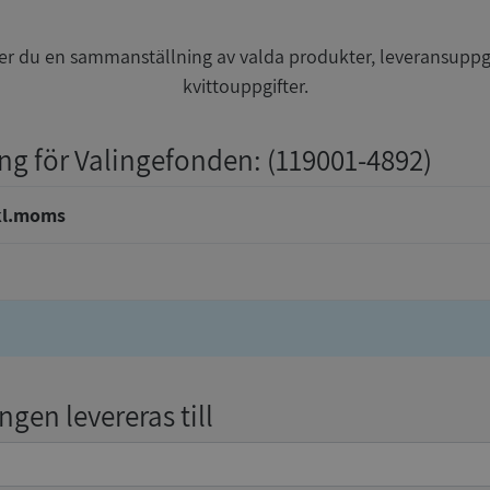
r du en sammanställning av valda produkter, leveransuppg
kvittouppgifter.
ing för Valingefonden
: (119001-4892)
kl.moms
gen levereras till