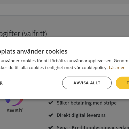
pgifter
(valfritt)
plats använder cookies
Köp och ladda ner
använder cookies för att förbättra användarupplevelsen. Genom 
er du till alla cookies i enlighet med vår cookiepolicy.
Läs mer
Vid köp godkänner du
Synas användarvillkor
och
Integritetspolicy
ER
AVVISA ALLT
T
Inga kopior till omfrågad
Prestanda
Inriktning
Funktioner
Säker betalning med stripe
Direkt digital leverans
Syna - Kreditupplysningar seda