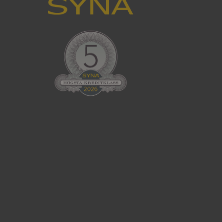
han besökte
tser som körs på
Den används för
ställa att
as till samma server
om ställs av
P.NET MVC-teknik.
hörig publicering
 som förfalskning
ller ingen
rstörs när
cript.com-tjänsten
för besökarens
ie-Script.com
ödvändig cookie
att tillhandahålla
ck och utför
en använder
 som
han besökte