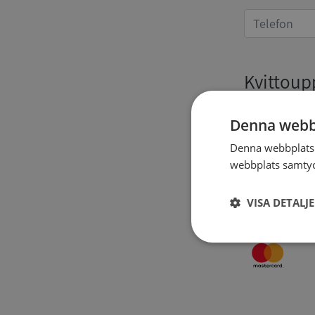
Kvittoup
Denna webb
Denna webbplats 
webbplats samtyck
VISA DETALJ
Strikt
nödvändigt