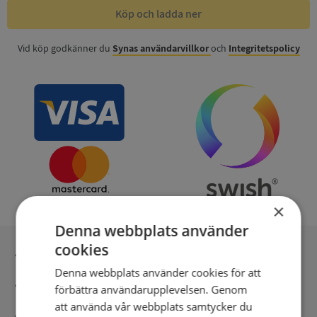
Köp och ladda ner
Vid köp godkänner du
Synas användarvillkor
och
Integritetspolicy
×
Denna webbplats använder
cookies
Inga kopior till omfrågad
Denna webbplats använder cookies för att
Säker betalning med stripe
förbättra användarupplevelsen. Genom
att använda vår webbplats samtycker du
Direkt digital leverans