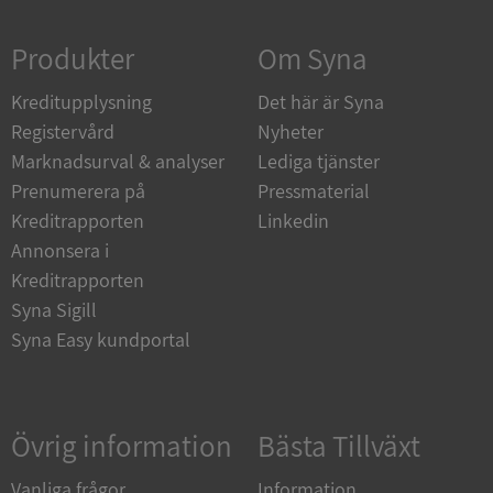
Strikt nödvändigt
Prestanda
Inriktning
Produkter
Om Syna
Funktioner
Oklassificerade
Kreditupplysning
Strikt nödvändiga kakor tillåter
Det här är Syna
kärnwebbplatsfunktioner som användarinloggning
Registervård
Nyheter
och kontohantering. Webbplatsen kan inte
användas ordentligt utan strikt nödvändiga cookies.
Marknadsurval & analyser
Lediga tjänster
Leverantör
/
Prenumerera på
Pressmaterial
Namn
Utgån
Domän
Kreditrapporten
Linkedin
Annonsera i
__RequestVerificationToken
Session
Microsoft
Corporation
Kreditrapporten
de.syna.se
Syna Sigill
Syna Easy kundportal
Övrig information
Bästa Tillväxt
Vanliga frågor
Information