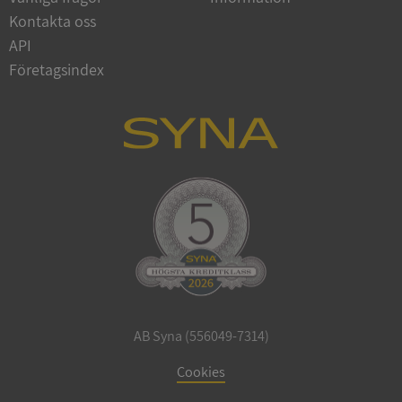
Google
Kontakta oss
Privacy Policy
VISITOR_PRIVACY_METADATA
5 månader
YouTube
API
4 veckor
.youtube.com
Företagsindex
ASP.NET_SessionId
Session
Microsoft
Corporation
de.syna.se
AB Syna (556049-7314)
ARRAffinity
Session
Microsoft
Cookies
Corporation
.syna.se