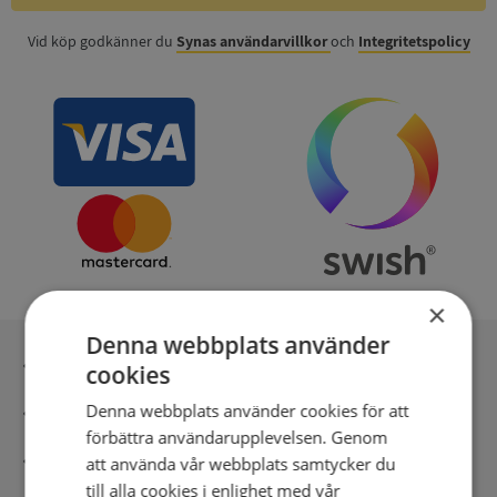
Vid köp godkänner du
Synas användarvillkor
och
Integritetspolicy
×
Denna webbplats använder
Inga kopior till omfrågad
cookies
Denna webbplats använder cookies för att
Säker betalning med stripe
förbättra användarupplevelsen. Genom
Direkt digital leverans
att använda vår webbplats samtycker du
till alla cookies i enlighet med vår