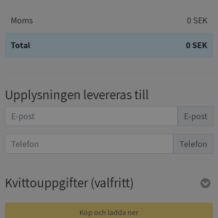
Moms
0 SEK
Total
0 SEK
Upplysningen levereras till
E-post
Telefon
Kvittouppgifter
(valfritt)
Köp och ladda ner