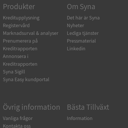
Strikt nödvändigt
Prestanda
Inriktning
Produkter
Om Syna
Funktioner
Oklassificerade
Kreditupplysning
Det här är Syna
Strikt nödvändiga kakor tillåter
Registervård
Nyheter
kärnwebbplatsfunktioner som användarinloggning
och kontohantering. Webbplatsen kan inte
Marknadsurval & analyser
Lediga tjänster
användas ordentligt utan strikt nödvändiga cookies.
Prenumerera på
Pressmaterial
Leverantör
/
Namn
Utgån
Kreditrapporten
Linkedin
Domän
Annonsera i
__RequestVerificationToken
Session
Microsoft
Kreditrapporten
Corporation
de.syna.se
Syna Sigill
Syna Easy kundportal
Övrig information
Bästa Tillväxt
Vanliga frågor
Information
Kontakta oss
Google