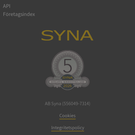
Privacy Policy
API
VISITOR_PRIVACY_METADATA
5 månader
YouTube
4 veckor
.youtube.com
Företagsindex
ASP.NET_SessionId
Session
Microsoft
Corporation
de.syna.se
AB Syna (556049-7314)
Cookies
ARRAffinity
Session
Microsoft
Corporation
.syna.se
Integritetspolicy