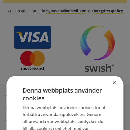
Vid köp godkänner du
Synas användarvillkor
och
Integritetspolicy
×
Denna webbplats använder
Inga kopior till omfrågad
cookies
Denna webbplats använder cookies för att
Säker betalning med stripe
förbättra användarupplevelsen. Genom
Direkt digital leverans
att använda vår webbplats samtycker du
till alla cookies i enlighet med vår