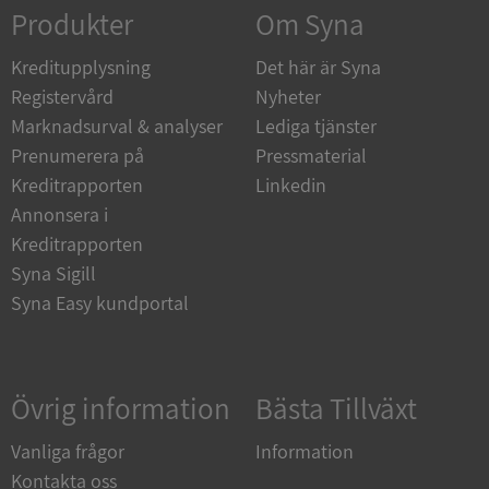
Strikt nödvändigt
Prestanda
Inriktning
Produkter
Om Syna
Funktioner
Oklassificerade
Kreditupplysning
Det här är Syna
Strikt nödvändiga kakor tillåter
Registervård
Nyheter
kärnwebbplatsfunktioner som användarinloggning
och kontohantering. Webbplatsen kan inte
Marknadsurval & analyser
Lediga tjänster
användas ordentligt utan strikt nödvändiga cookies.
Prenumerera på
Pressmaterial
Leverantör
/
Namn
Utgån
Kreditrapporten
Linkedin
Domän
Annonsera i
__RequestVerificationToken
Session
Microsoft
Kreditrapporten
Corporation
de.syna.se
Syna Sigill
Syna Easy kundportal
Övrig information
Bästa Tillväxt
Vanliga frågor
Information
Kontakta oss
Google