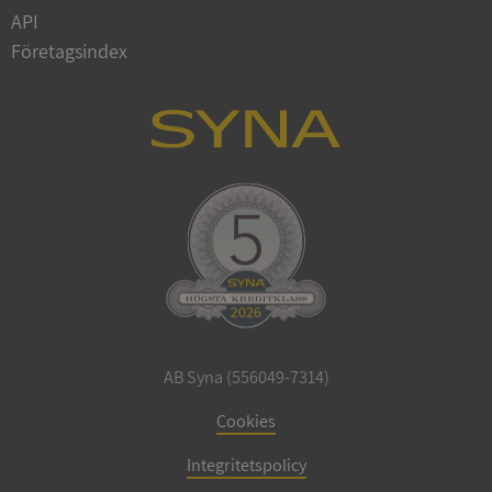
Privacy Policy
API
VISITOR_PRIVACY_METADATA
5 månader
YouTube
4 veckor
.youtube.com
Företagsindex
ASP.NET_SessionId
Session
Microsoft
Corporation
de.syna.se
AB Syna (556049-7314)
Cookies
ARRAffinity
Session
Microsoft
Corporation
.syna.se
Integritetspolicy