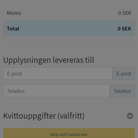
Moms
0 SEK
Total
0 SEK
Upplysningen levereras till
E-post
Telefon
Kvittouppgifter
(valfritt)
Köp och ladda ner