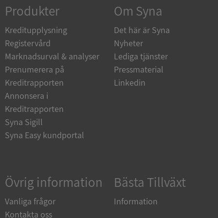
Strikt nödvändigt
Prestanda
Inriktning
Produkter
Om Syna
Funktioner
Oklassificerade
Kreditupplysning
Det här är Syna
Strikt nödvändiga kakor tillåter
Registervård
Nyheter
kärnwebbplatsfunktioner som användarinloggning
och kontohantering. Webbplatsen kan inte
Marknadsurval & analyser
Lediga tjänster
användas ordentligt utan strikt nödvändiga cookies.
Prenumerera på
Pressmaterial
Leverantör
/
Namn
Utgån
Kreditrapporten
Linkedin
Domän
Annonsera i
__RequestVerificationToken
Session
Microsoft
Kreditrapporten
Corporation
de.syna.se
Syna Sigill
Syna Easy kundportal
Övrig information
Bästa Tillväxt
Vanliga frågor
Information
Kontakta oss
Google