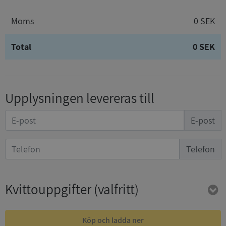
Moms
0 SEK
Total
0 SEK
Upplysningen levereras till
E-post
Telefon
Kvittouppgifter
(valfritt)
Köp och ladda ner