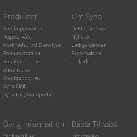
Strikt nödvändigt
Prestanda
Inriktning
Produkter
Om Syna
Funktioner
Oklassificerade
Kreditupplysning
Strikt nödvändiga kakor tillåter
Det här är Syna
kärnwebbplatsfunktioner som användarinloggning
Registervård
Nyheter
och kontohantering. Webbplatsen kan inte
användas ordentligt utan strikt nödvändiga cookies.
Marknadsurval & analyser
Lediga tjänster
Leverantör
/
Prenumerera på
Pressmaterial
Namn
Utgån
Domän
Kreditrapporten
Linkedin
Annonsera i
__RequestVerificationToken
Session
Microsoft
Corporation
Kreditrapporten
de.syna.se
Syna Sigill
Syna Easy kundportal
Övrig information
Bästa Tillväxt
Vanliga frågor
Information