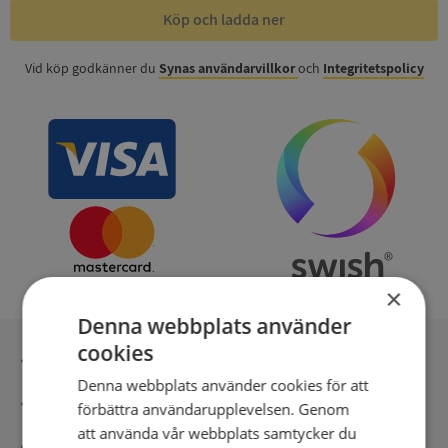
Köp och ladda ner
Vid köp godkänner du
Synas användarvillkor
och
Integritetspolicy
×
Denna webbplats använder
cookies
Inga kopior till omfrågad
Denna webbplats använder cookies för att
Säker betalning med stripe
förbättra användarupplevelsen. Genom
att använda vår webbplats samtycker du
Direkt digital leverans