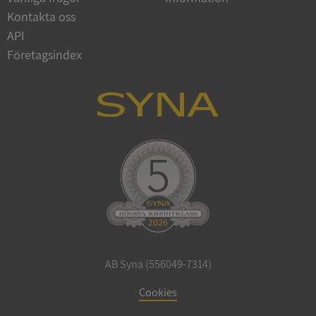
Google
Kontakta oss
Privacy Policy
VISITOR_PRIVACY_METADATA
5 månader
YouTube
API
4 veckor
.youtube.com
Företagsindex
ASP.NET_SessionId
Session
Microsoft
Corporation
de.syna.se
AB Syna (556049-7314)
ARRAffinity
Session
Microsoft
Cookies
Corporation
.syna.se