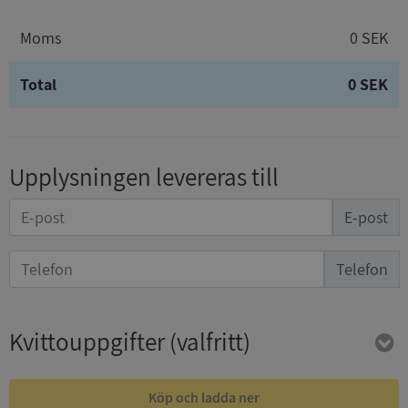
Moms
0 SEK
Total
0 SEK
Upplysningen levereras till
E-post
Telefon
Kvittouppgifter
(valfritt)
Köp och ladda ner