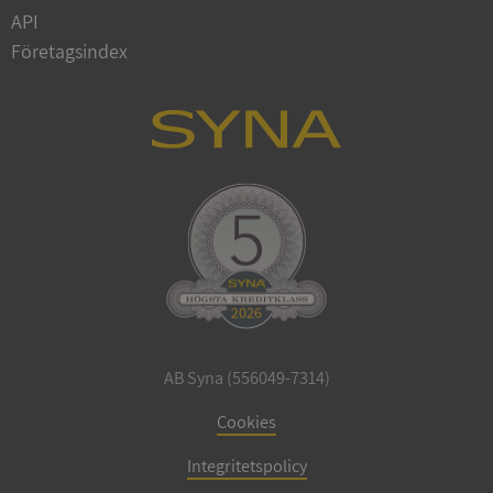
Privacy Policy
API
VISITOR_PRIVACY_METADATA
5 månader
YouTube
4 veckor
.youtube.com
Företagsindex
ASP.NET_SessionId
Session
Microsoft
Corporation
de.syna.se
AB Syna (556049-7314)
Cookies
ARRAffinity
Session
Microsoft
Corporation
.syna.se
Integritetspolicy