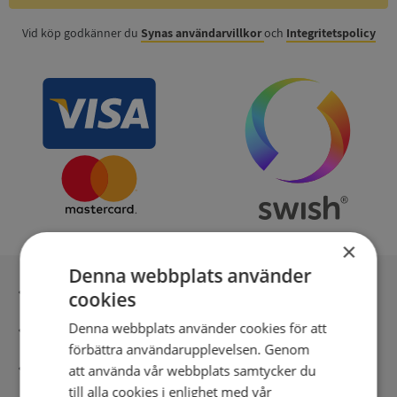
Vid köp godkänner du
Synas användarvillkor
och
Integritetspolicy
×
Denna webbplats använder
Inga kopior till omfrågad
cookies
Denna webbplats använder cookies för att
Säker betalning med stripe
förbättra användarupplevelsen. Genom
Direkt digital leverans
att använda vår webbplats samtycker du
till alla cookies i enlighet med vår