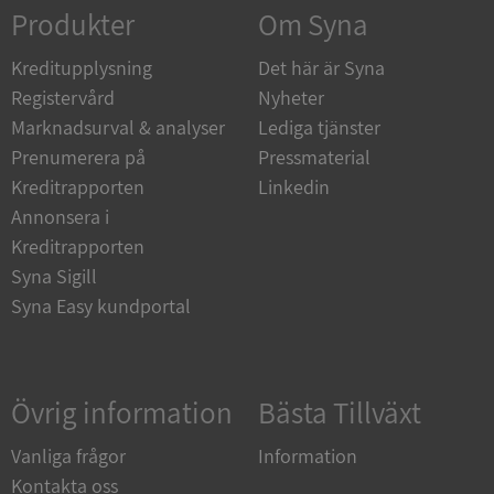
Strikt nödvändigt
Prestanda
Inriktning
Produkter
Om Syna
Funktioner
Oklassificerade
Kreditupplysning
Det här är Syna
Strikt nödvändiga kakor tillåter
Registervård
Nyheter
kärnwebbplatsfunktioner som användarinloggning
och kontohantering. Webbplatsen kan inte
Marknadsurval & analyser
Lediga tjänster
användas ordentligt utan strikt nödvändiga cookies.
Prenumerera på
Pressmaterial
Leverantör
/
Namn
Utgån
Kreditrapporten
Linkedin
Domän
Annonsera i
__RequestVerificationToken
Session
Microsoft
Kreditrapporten
Corporation
de.syna.se
Syna Sigill
Syna Easy kundportal
Övrig information
Bästa Tillväxt
Vanliga frågor
Information
Kontakta oss
Google