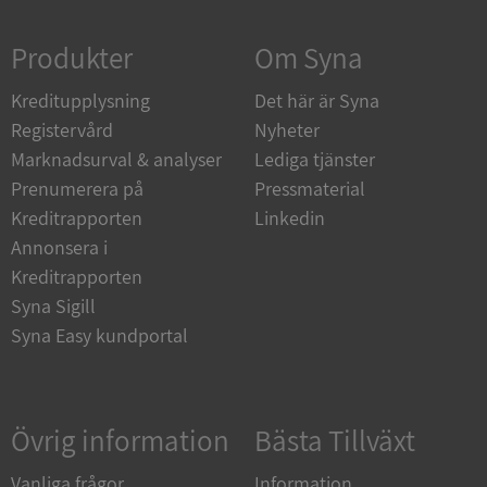
Strikt nödvändigt
Prestanda
Inriktning
Produkter
Om Syna
Funktioner
Oklassificerade
Kreditupplysning
Strikt nödvändiga kakor tillåter
Det här är Syna
kärnwebbplatsfunktioner som användarinloggning
Registervård
Nyheter
och kontohantering. Webbplatsen kan inte
användas ordentligt utan strikt nödvändiga cookies.
Marknadsurval & analyser
Lediga tjänster
Leverantör
/
Prenumerera på
Pressmaterial
Namn
Utgån
Domän
Kreditrapporten
Linkedin
Annonsera i
__RequestVerificationToken
Session
Microsoft
Corporation
Kreditrapporten
de.syna.se
Syna Sigill
Syna Easy kundportal
Övrig information
Bästa Tillväxt
Vanliga frågor
Information