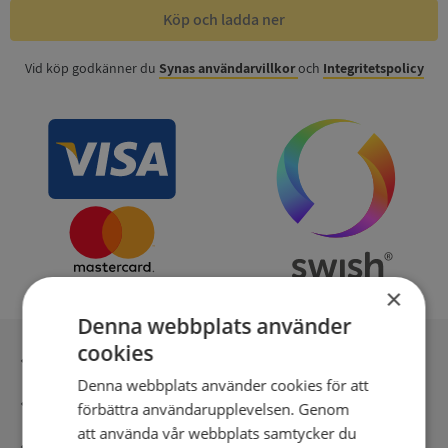
Köp och ladda ner
Vid köp godkänner du
Synas användarvillkor
och
Integritetspolicy
×
Denna webbplats använder
cookies
Inga kopior till omfrågad
Denna webbplats använder cookies för att
Säker betalning med stripe
förbättra användarupplevelsen. Genom
att använda vår webbplats samtycker du
Direkt digital leverans