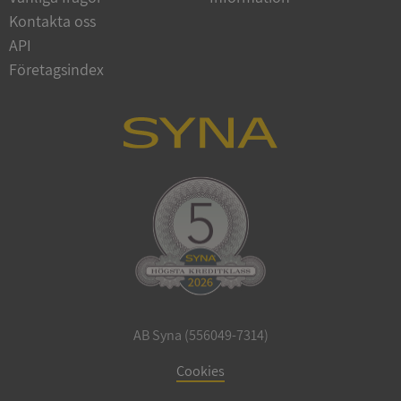
Google
Kontakta oss
Privacy Policy
VISITOR_PRIVACY_METADATA
5 månader
YouTube
API
4 veckor
.youtube.com
Företagsindex
ASP.NET_SessionId
Session
Microsoft
Corporation
de.syna.se
AB Syna (556049-7314)
ARRAffinity
Session
Microsoft
Cookies
Corporation
.syna.se