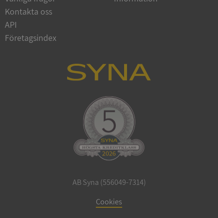
Google
Kontakta oss
Privacy Policy
VISITOR_PRIVACY_METADATA
5 månader
YouTube
API
4 veckor
.youtube.com
Företagsindex
ASP.NET_SessionId
Session
Microsoft
Corporation
de.syna.se
AB Syna (556049-7314)
ARRAffinity
Session
Microsoft
Cookies
Corporation
.syna.se