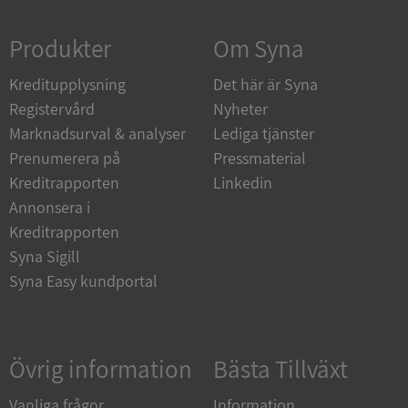
Strikt nödvändigt
Prestanda
Inriktning
Produkter
Om Syna
Funktioner
Oklassificerade
Kreditupplysning
Strikt nödvändiga kakor tillåter
Det här är Syna
kärnwebbplatsfunktioner som användarinloggning
Registervård
Nyheter
och kontohantering. Webbplatsen kan inte
användas ordentligt utan strikt nödvändiga cookies.
Marknadsurval & analyser
Lediga tjänster
Leverantör
/
Prenumerera på
Pressmaterial
Namn
Utgån
Domän
Kreditrapporten
Linkedin
Annonsera i
__RequestVerificationToken
Session
Microsoft
Corporation
Kreditrapporten
de.syna.se
Syna Sigill
Syna Easy kundportal
Övrig information
Bästa Tillväxt
Vanliga frågor
Information