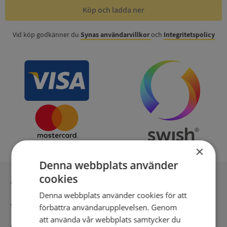
Köp och ladda ner
Vid köp godkänner du
Synas användarvillkor
och
Integritetspolicy
×
Denna webbplats använder
cookies
Inga kopior till omfrågad
Denna webbplats använder cookies för att
Säker betalning med stripe
förbättra användarupplevelsen. Genom
att använda vår webbplats samtycker du
Direkt digital leverans