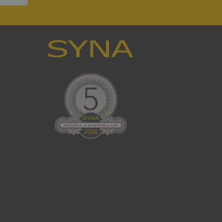
ck och utför
en använder
 som
han besökte
tser som körs på
Den används för
ställa att
as till samma server
om ställs av
P.NET MVC-teknik.
hörig publicering
 som förfalskning
ller ingen
rstörs när
cript.com-tjänsten
för besökarens
ie-Script.com
ödvändig cookie
att tillhandahålla
ck och utför
en använder
 som