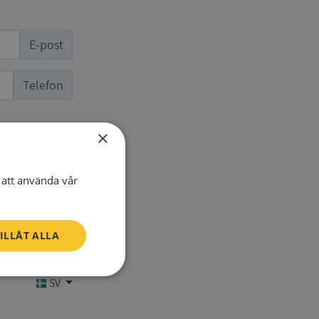
E-post
Telefon
×
att använda vår
ILLÅT ALLA
Oklassificerade
SV