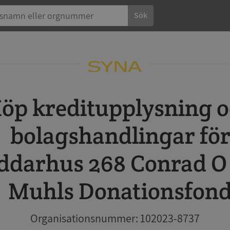
Sök
 och
bolagshandlingar fö
ddarhus 268 Conrad O
Muhls Donationsfon
Organisationsnummer: 102023-8737