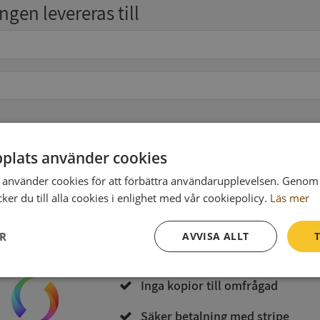
gen levereras till
pgifter
(valfritt)
plats använder cookies
använder cookies för att förbättra användarupplevelsen. Genom 
er du till alla cookies i enlighet med vår cookiepolicy.
Läs mer
Köp och ladda ner
ER
AVVISA ALLT
T
Vid köp godkänner du
Synas användarvillkor
och
Integritetspolicy
Prestanda
Inriktning
Funktioner
Inga kopior till omfrågad
Säker betalning med stripe