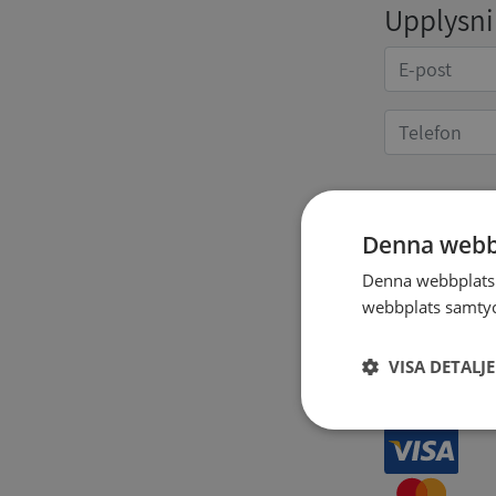
Upplysnin
Kvittoup
Denna webb
Denna webbplats 
webbplats samtyck
VISA DETALJ
Strikt
nödvändigt