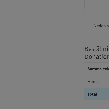
Nedan se
Beställn
Donatio
Summa ex
Moms
Total