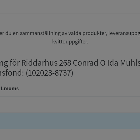
r du en sammanställning av valda produkter, leveransuppg
kvittouppgifter.
ing för Riddarhus 268 Conrad O Ida Muhl
nsfond
: (102023-8737)
kl.moms