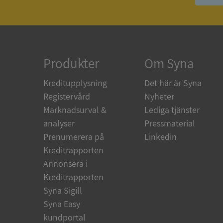
ASP.NET_SessionId
ARRAffinity
Produkter
Om Syna
Kreditupplysning
Det här är Syna
__RequestVerificat
Registervård
Nyheter
Marknadsurval &
Lediga tjänster
analyser
Pressmaterial
Prenumerera på
Linkedin
CookieScriptConse
Kreditrapporten
Annonsera i
Kreditrapporten
_GRECAPTCHA
Syna Sigill
Syna Easy
ASP.NET_SessionId
kundportal