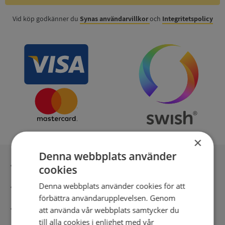
Vid köp godkänner du
Synas användarvillkor
och
Integritetspolicy
×
Denna webbplats använder
Inga kopior till omfrågad
cookies
Denna webbplats använder cookies för att
Säker betalning med stripe
förbättra användarupplevelsen. Genom
Direkt digital leverans
att använda vår webbplats samtycker du
till alla cookies i enlighet med vår