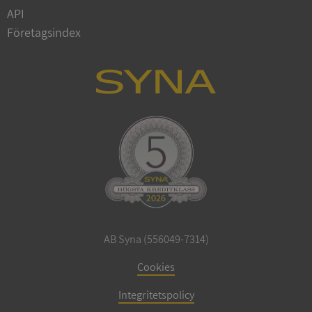
Privacy Policy
API
VISITOR_PRIVACY_METADATA
5 månader
YouTube
4 veckor
.youtube.com
Företagsindex
ASP.NET_SessionId
Session
Microsoft
Corporation
de.syna.se
AB Syna (556049-7314)
Cookies
ARRAffinity
Session
Microsoft
Corporation
.syna.se
Integritetspolicy