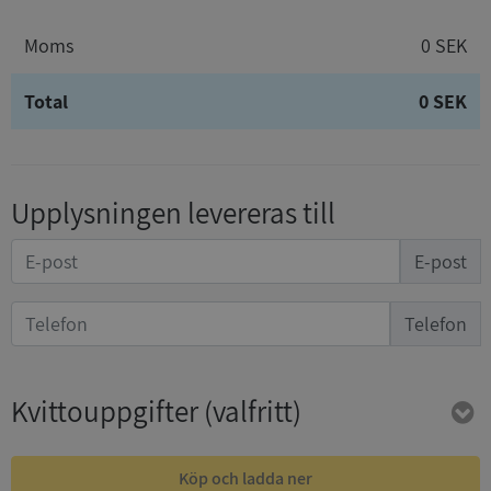
Moms
0 SEK
Total
0 SEK
Upplysningen levereras till
E-post
Telefon
Kvittouppgifter
(valfritt)
Köp och ladda ner