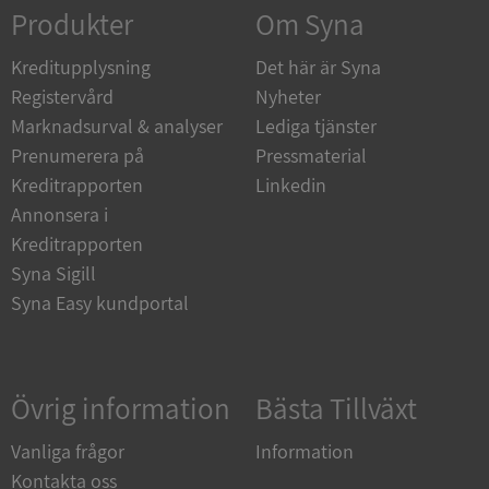
Strikt nödvändigt
Prestanda
Inriktning
Produkter
Om Syna
Funktioner
Oklassificerade
Kreditupplysning
Det här är Syna
Strikt nödvändiga kakor tillåter
Registervård
Nyheter
kärnwebbplatsfunktioner som användarinloggning
och kontohantering. Webbplatsen kan inte
Marknadsurval & analyser
Lediga tjänster
användas ordentligt utan strikt nödvändiga cookies.
Prenumerera på
Pressmaterial
Leverantör
/
Namn
Utgån
Kreditrapporten
Linkedin
Domän
Annonsera i
__RequestVerificationToken
Session
Microsoft
Kreditrapporten
Corporation
de.syna.se
Syna Sigill
Syna Easy kundportal
Övrig information
Bästa Tillväxt
Vanliga frågor
Information
Kontakta oss
Google