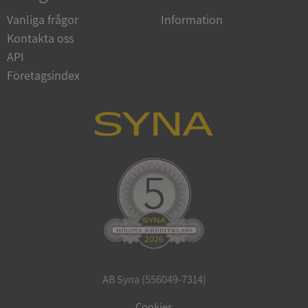
Google
Vanliga frågor
Information
Privacy Policy
VISITOR_PRIVACY_METADATA
5 månader
YouTube
Kontakta oss
4 veckor
.youtube.com
API
Företagsindex
ASP.NET_SessionId
Session
Microsoft
Corporation
de.syna.se
AB Syna (556049-7314)
ARRAffinity
Session
Microsoft
Corporation
Cookies
.syna.se