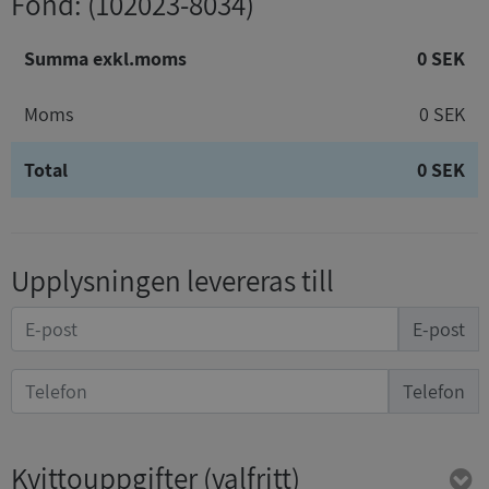
Fond
: (102023-8034)
Summa exkl.moms
0 SEK
Moms
0 SEK
Total
0 SEK
Upplysningen levereras till
E-post
Telefon
Kvittouppgifter
(valfritt)