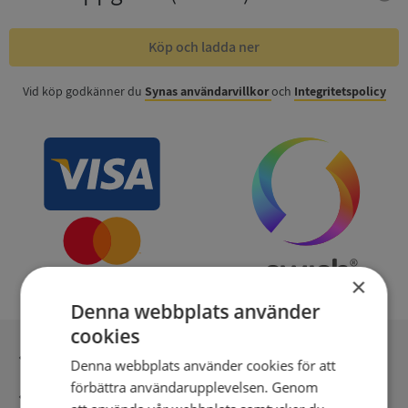
Köp och ladda ner
Vid köp godkänner du
Synas användarvillkor
och
Integritetspolicy
×
Denna webbplats använder
cookies
Inga kopior till omfrågad
Denna webbplats använder cookies för att
förbättra användarupplevelsen. Genom
Säker betalning med stripe