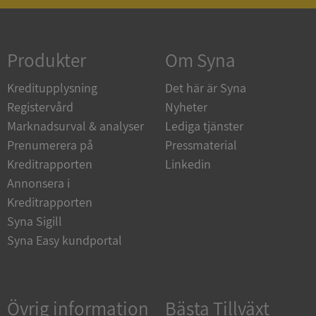
Strikt nödvändigt
Prestanda
Inriktning
Funktioner
Oklassificerade
Produkter
Om Syna
Strikt nödvändiga kakor tillåter
Kreditupplysning
kärnwebbplatsfunktioner som användarinloggning
Det här är Syna
och kontohantering. Webbplatsen kan inte
Registervård
Nyheter
användas ordentligt utan strikt nödvändiga cookies.
Marknadsurval & analyser
Lediga tjänster
Leverantör
/
Namn
Utgån
Prenumerera på
Pressmaterial
Domän
Kreditrapporten
Linkedin
__RequestVerificationToken
Session
Microsoft
Annonsera i
Corporation
de.syna.se
Kreditrapporten
Syna Sigill
Syna Easy kundportal
Övrig information
Bästa Tillväxt