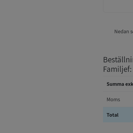
Nedan se
Beställni
Familjef
:
Summa ex
Moms
Total