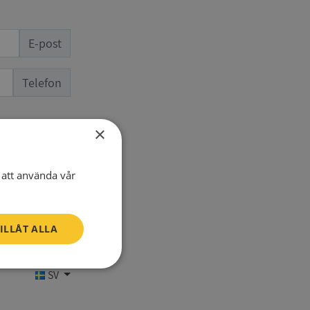
E-post
Telefon
×
att använda vår
ILLÅT ALLA
Oklassificerade
SV