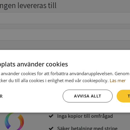
gen levereras till
pgifter
(valfritt)
plats använder cookies
använder cookies för att förbättra användarupplevelsen. Genom 
er du till alla cookies i enlighet med vår cookiepolicy.
Läs mer
Köp och ladda ner
ER
AVVISA ALLT
T
Vid köp godkänner du
Synas användarvillkor
och
Integritetspolicy
Prestanda
Inriktning
Funktioner
Inga kopior till omfrågad
Säker betalning med stripe