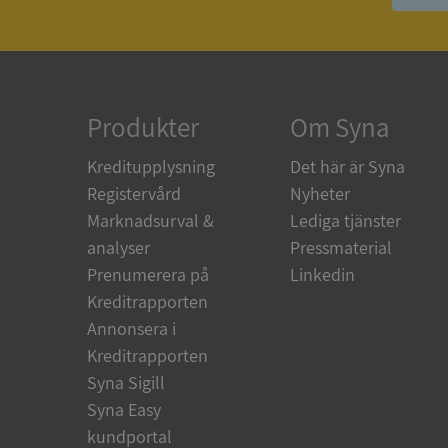
ASP.NET_SessionId
ARRAffinity
Produkter
Om Syna
Kreditupplysning
Det här är Syna
__RequestVerificat
Registervård
Nyheter
Marknadsurval &
Lediga tjänster
analyser
Pressmaterial
Prenumerera på
Linkedin
CookieScriptConse
Kreditrapporten
Annonsera i
Kreditrapporten
_GRECAPTCHA
Syna Sigill
Syna Easy
ASP.NET_SessionId
kundportal