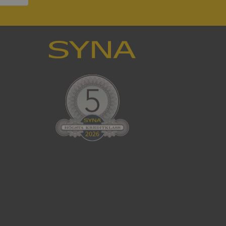
ck och utför
en använder
 som
han besökte
tser som körs på
Den används för
ställa att
as till samma server
om ställs av
P.NET MVC-teknik.
hörig publicering
 som förfalskning
ller ingen
rstörs när
cript.com-tjänsten
för besökarens
ie-Script.com
ödvändig cookie
att tillhandahålla
ck och utför
en använder
 som