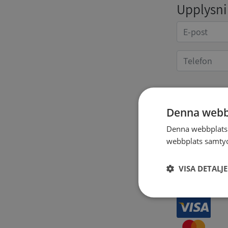
Upplysnin
Kvittoup
Denna webb
Denna webbplats 
webbplats samtyck
VISA DETALJ
Strikt
nödvändigt