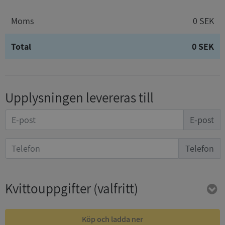
Moms
0 SEK
Total
0 SEK
Upplysningen levereras till
E-post
Telefon
Kvittouppgifter
(valfritt)
Köp och ladda ner