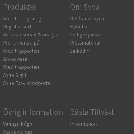
Strikt nödvändigt
Prestanda
Inriktning
Produkter
Om Syna
Funktioner
Oklassificerade
Kreditupplysning
Det här är Syna
Strikt nödvändiga kakor tillåter
Registervård
Nyheter
kärnwebbplatsfunktioner som användarinloggning
och kontohantering. Webbplatsen kan inte
Marknadsurval & analyser
Lediga tjänster
användas ordentligt utan strikt nödvändiga cookies.
Prenumerera på
Pressmaterial
Leverantör
/
Namn
Utgån
Kreditrapporten
Linkedin
Domän
Annonsera i
__RequestVerificationToken
Session
Microsoft
Kreditrapporten
Corporation
de.syna.se
Syna Sigill
Syna Easy kundportal
Övrig information
Bästa Tillväxt
Vanliga frågor
Information
Kontakta oss
Google