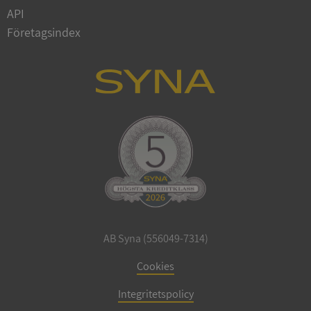
Privacy Policy
API
VISITOR_PRIVACY_METADATA
5 månader
YouTube
4 veckor
.youtube.com
Företagsindex
ASP.NET_SessionId
Session
Microsoft
Corporation
de.syna.se
AB Syna (556049-7314)
Cookies
ARRAffinity
Session
Microsoft
Corporation
.syna.se
Integritetspolicy