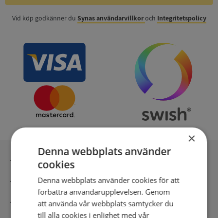
Vid köp godkänner du
Synas användarvillkor
och
Integritetspolicy
×
Denna webbplats använder
Inga kopior till omfrågad
cookies
Denna webbplats använder cookies för att
Säker betalning med stripe
förbättra användarupplevelsen. Genom
Direkt digital leverans
att använda vår webbplats samtycker du
till alla cookies i enlighet med vår