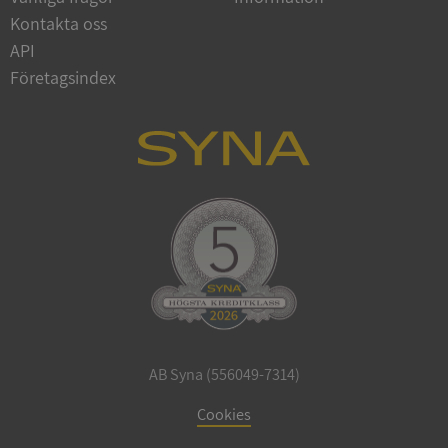
Google
Kontakta oss
Privacy Policy
VISITOR_PRIVACY_METADATA
5 månader
YouTube
API
4 veckor
.youtube.com
Företagsindex
ASP.NET_SessionId
Session
Microsoft
Corporation
de.syna.se
AB Syna (556049-7314)
ARRAffinity
Session
Microsoft
Cookies
Corporation
.syna.se