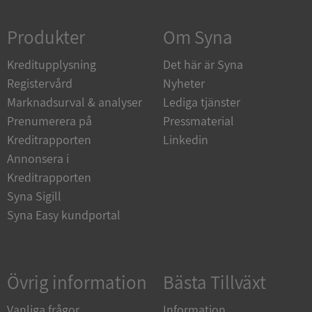
Strikt nödvändigt
Prestanda
Inriktning
Produkter
Om Syna
Funktioner
Oklassificerade
Kreditupplysning
Strikt nödvändiga kakor tillåter
Det här är Syna
kärnwebbplatsfunktioner som användarinloggning
Registervård
Nyheter
och kontohantering. Webbplatsen kan inte
användas ordentligt utan strikt nödvändiga cookies.
Marknadsurval & analyser
Lediga tjänster
Leverantör
/
Prenumerera på
Pressmaterial
Namn
Utgån
Domän
Kreditrapporten
Linkedin
Annonsera i
__RequestVerificationToken
Session
Microsoft
Corporation
Kreditrapporten
de.syna.se
Syna Sigill
Syna Easy kundportal
Övrig information
Bästa Tillväxt
Vanliga frågor
Information