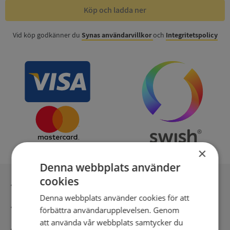
Köp och ladda ner
Vid köp godkänner du
Synas användarvillkor
och
Integritetspolicy
×
Denna webbplats använder
cookies
Inga kopior till omfrågad
Denna webbplats använder cookies för att
Säker betalning med stripe
förbättra användarupplevelsen. Genom
att använda vår webbplats samtycker du
Direkt digital leverans