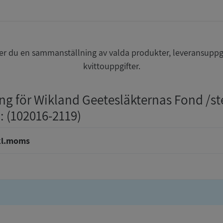
r du en sammanställning av valda produkter, leveransuppg
kvittouppgifter.
ing för Wikland Geetesläkternas Fond /st
/
: (102016-2119)
kl.moms