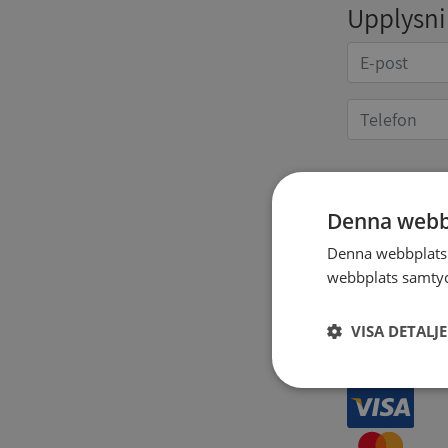
Upplysnin
Kvittoup
Denna webb
Denna webbplats 
webbplats samtyck
VISA DETALJ
Strikt
nödvändigt