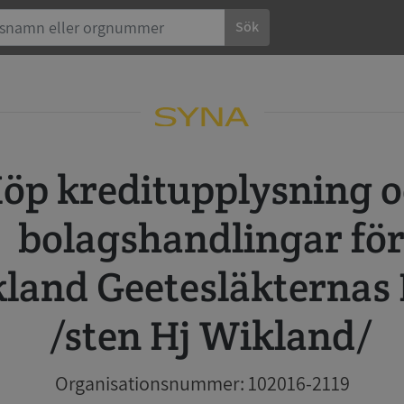
Sök
 och
bolagshandlingar fö
land Geetesläkternas
/sten Hj Wikland/
Organisationsnummer: 102016-2119