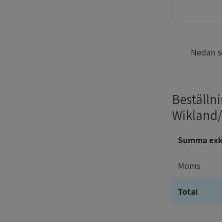
Nedan se
Beställn
Wikland
Summa ex
Moms
Total