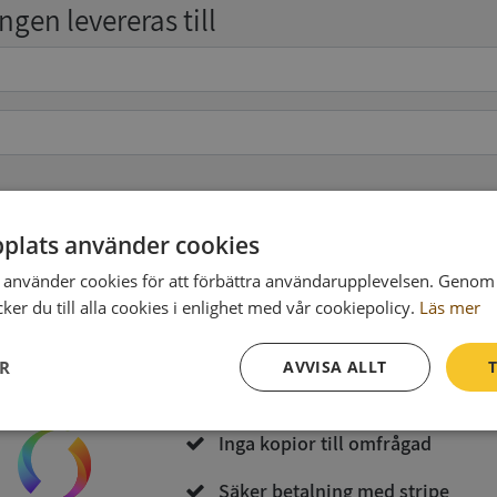
gen levereras till
pgifter
(valfritt)
plats använder cookies
använder cookies för att förbättra användarupplevelsen. Genom 
er du till alla cookies i enlighet med vår cookiepolicy.
Läs mer
Köp och ladda ner
ER
AVVISA ALLT
T
Vid köp godkänner du
Synas användarvillkor
och
Integritetspolicy
Prestanda
Inriktning
Funktioner
Inga kopior till omfrågad
Säker betalning med stripe