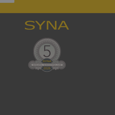
ck och utför
en använder
 som
han besökte
tser som körs på
Den används för
ställa att
as till samma server
om ställs av
P.NET MVC-teknik.
hörig publicering
 som förfalskning
ller ingen
rstörs när
cript.com-tjänsten
för besökarens
ie-Script.com
ödvändig cookie
att tillhandahålla
ck och utför
en använder
 som