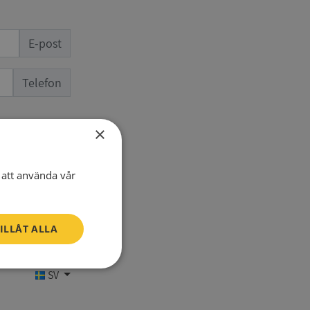
E-post
Telefon
×
att använda vår
ILLÅT ALLA
Oklassificerade
SV