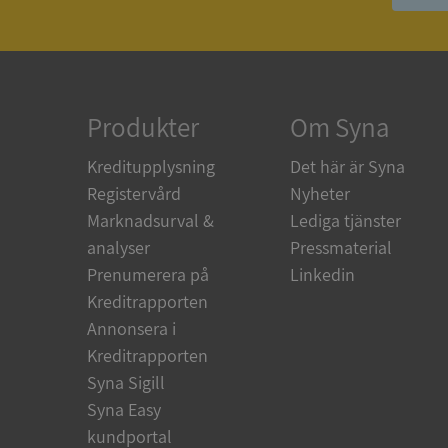
ASP.NET_SessionId
ARRAffinity
Produkter
Om Syna
Kreditupplysning
Det här är Syna
__RequestVerificat
Registervård
Nyheter
Marknadsurval &
Lediga tjänster
analyser
Pressmaterial
Prenumerera på
Linkedin
CookieScriptConse
Kreditrapporten
Annonsera i
Kreditrapporten
_GRECAPTCHA
Syna Sigill
Syna Easy
ASP.NET_SessionId
kundportal