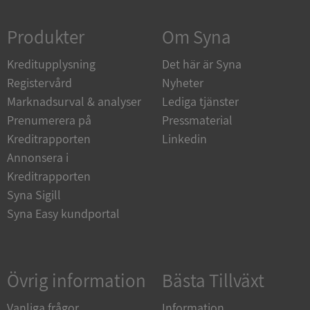
Strikt nödvändigt
Prestanda
Inriktning
Produkter
Om Syna
Funktioner
Oklassificerade
Kreditupplysning
Strikt nödvändiga kakor tillåter
Det här är Syna
kärnwebbplatsfunktioner som användarinloggning
Registervård
Nyheter
och kontohantering. Webbplatsen kan inte
användas ordentligt utan strikt nödvändiga cookies.
Marknadsurval & analyser
Lediga tjänster
Leverantör
/
Prenumerera på
Pressmaterial
Namn
Utgån
Domän
Kreditrapporten
Linkedin
Annonsera i
__RequestVerificationToken
Session
Microsoft
Corporation
Kreditrapporten
de.syna.se
Syna Sigill
Syna Easy kundportal
Övrig information
Bästa Tillväxt
Vanliga frågor
Information