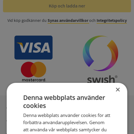
Köp och ladda ner
Vid köp godkänner du
Synas användarvillkor
och
Integritetspolicy
×
Denna webbplats använder
cookies
Inga kopior till omfrågad
Denna webbplats använder cookies för att
Säker betalning med stripe
förbättra användarupplevelsen. Genom
att använda vår webbplats samtycker du
Direkt digital leverans