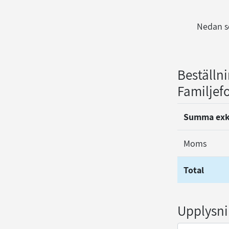
Nedan se
Beställn
Familjef
Summa ex
Moms
Total
Upplysnin