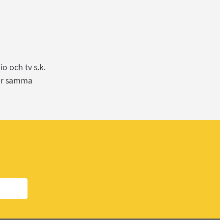
n
o och tv s.k.
har samma