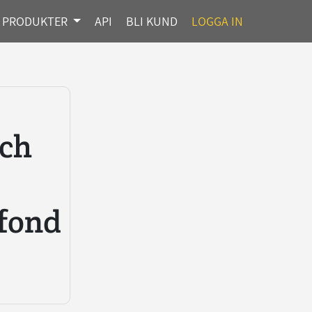
PRODUKTER
API
BLI KUND
LOGGA IN
r
efond