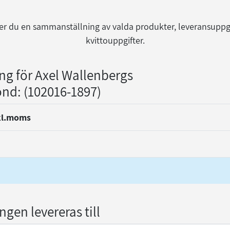
r du en sammanställning av valda produkter, leveransuppg
kvittouppgifter.
ing för Axel Wallenbergs
ond
: (102016-1897)
kl.moms
gen levereras till