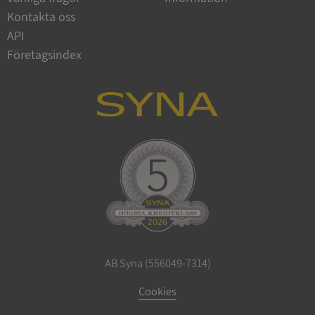
Google
Kontakta oss
Privacy Policy
VISITOR_PRIVACY_METADATA
5 månader
YouTube
API
4 veckor
.youtube.com
Företagsindex
ASP.NET_SessionId
Session
Microsoft
Corporation
de.syna.se
AB Syna (556049-7314)
ARRAffinity
Session
Microsoft
Cookies
Corporation
.syna.se