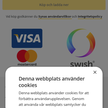
Köp och ladda ner
Vid köp godkänner du
Synas användarvillkor
och
Integritetspolicy
×
Denna webbplats använder
cookies
Inga kopior till omfrågad
Denna webbplats använder cookies för att
Säker betalning med stripe
förbättra användarupplevelsen. Genom
att använda vår webbplats samtycker du
Direkt digital leverans