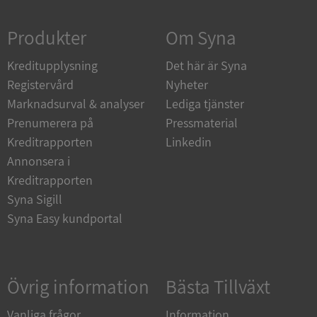
Strikt nödvändigt
Prestanda
Inriktning
Produkter
Om Syna
Funktioner
Oklassificerade
Kreditupplysning
Strikt nödvändiga kakor tillåter
Det här är Syna
kärnwebbplatsfunktioner som användarinloggning
Registervård
Nyheter
och kontohantering. Webbplatsen kan inte
användas ordentligt utan strikt nödvändiga cookies.
Marknadsurval & analyser
Lediga tjänster
Leverantör
/
Prenumerera på
Pressmaterial
Namn
Utgån
Domän
Kreditrapporten
Linkedin
Annonsera i
__RequestVerificationToken
Session
Microsoft
Corporation
Kreditrapporten
de.syna.se
Syna Sigill
Syna Easy kundportal
Övrig information
Bästa Tillväxt
Vanliga frågor
Information