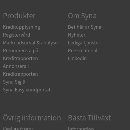
Strikt nödvändigt
Prestanda
Inriktning
Produkter
Om Syna
Funktioner
Oklassificerade
Kreditupplysning
Strikt nödvändiga kakor tillåter
Det här är Syna
kärnwebbplatsfunktioner som användarinloggning
Registervård
Nyheter
och kontohantering. Webbplatsen kan inte
användas ordentligt utan strikt nödvändiga cookies.
Marknadsurval & analyser
Lediga tjänster
Leverantör
/
Prenumerera på
Pressmaterial
Namn
Utgån
Domän
Kreditrapporten
Linkedin
Annonsera i
__RequestVerificationToken
Session
Microsoft
Corporation
Kreditrapporten
de.syna.se
Syna Sigill
Syna Easy kundportal
Övrig information
Bästa Tillväxt
Vanliga frågor
Information