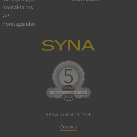
Google
Kontakta oss
Privacy Policy
VISITOR_PRIVACY_METADATA
5 månader
YouTube
API
4 veckor
.youtube.com
Företagsindex
ASP.NET_SessionId
Session
Microsoft
Corporation
de.syna.se
AB Syna (556049-7314)
ARRAffinity
Session
Microsoft
Cookies
Corporation
.syna.se