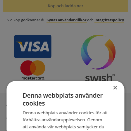
Köp och ladda ner
Vid köp godkänner du
Synas användarvillkor
och
Integritetspolicy
×
Denna webbplats använder
cookies
Inga kopior till omfrågad
Denna webbplats använder cookies för att
Säker betalning med stripe
förbättra användarupplevelsen. Genom
att använda vår webbplats samtycker du
Direkt digital leverans