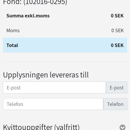
Fond
: (102016-0295)
Summa exkl.moms
0 SEK
Moms
0 SEK
Total
0 SEK
Upplysningen levereras till
E-post
Telefon
Kvittouppgifter
(valfritt)