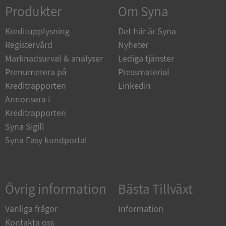
Strikt nödvändigt
Prestanda
Inriktning
Produkter
Om Syna
Funktioner
Oklassificerade
Kreditupplysning
Det här är Syna
Strikt nödvändiga kakor tillåter
Registervård
Nyheter
kärnwebbplatsfunktioner som användarinloggning
och kontohantering. Webbplatsen kan inte
Marknadsurval & analyser
Lediga tjänster
användas ordentligt utan strikt nödvändiga cookies.
Prenumerera på
Pressmaterial
Leverantör
/
Namn
Utgån
Kreditrapporten
Linkedin
Domän
Annonsera i
__RequestVerificationToken
Session
Microsoft
Kreditrapporten
Corporation
de.syna.se
Syna Sigill
Syna Easy kundportal
Övrig information
Bästa Tillväxt
Vanliga frågor
Information
Kontakta oss
Google