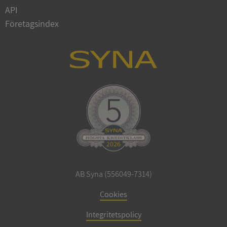
Privacy Policy
API
VISITOR_PRIVACY_METADATA
5 månader
YouTube
4 veckor
.youtube.com
Företagsindex
ASP.NET_SessionId
Session
Microsoft
Corporation
de.syna.se
AB Syna (556049-7314)
Cookies
ARRAffinity
Session
Microsoft
Corporation
.syna.se
Integritetspolicy