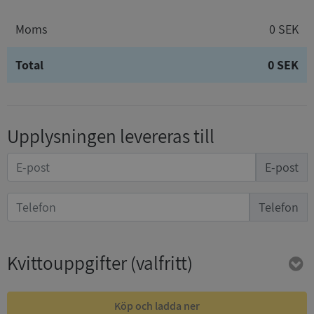
Moms
0 SEK
Total
0 SEK
Upplysningen levereras till
E-post
Telefon
Kvittouppgifter
(valfritt)
Köp och ladda ner