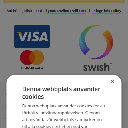
Vid köp godkänner du
Synas användarvillkor
och
Integritetspolicy
×
Denna webbplats använder
Inga kopior till omfrågad
cookies
Denna webbplats använder cookies för att
Säker betalning med stripe
förbättra användarupplevelsen. Genom
Direkt digital leverans
att använda vår webbplats samtycker du
till alla cookies i enlighet med vår