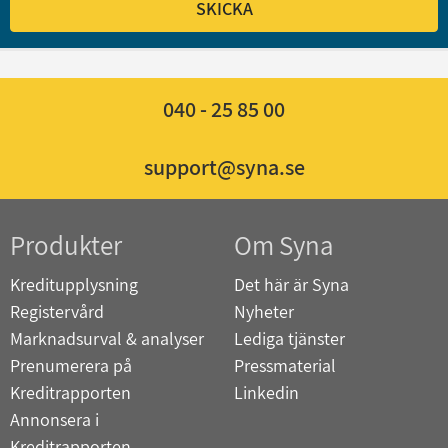
SKICKA
040 - 25 85 00
support@syna.se
Produkter
Om Syna
Kreditupplysning
Det här är Syna
Registervård
Nyheter
Marknadsurval & analyser
Lediga tjänster
Prenumerera på
Pressmaterial
Kreditrapporten
Linkedin
Annonsera i
Kreditrapporten