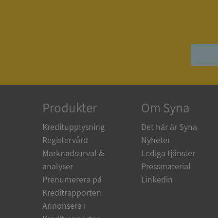
ASP.NET_SessionId
__RequestVerificat
Produkter
Om Syna
ARRAffinitySameSit
Kreditupplysning
Det här är Syna
Registervård
Nyheter
ASP.NET_SessionId
Marknadsurval &
Lediga tjänster
analyser
Pressmaterial
Prenumerera på
Linkedin
Kreditrapporten
Namn
Annonsera i