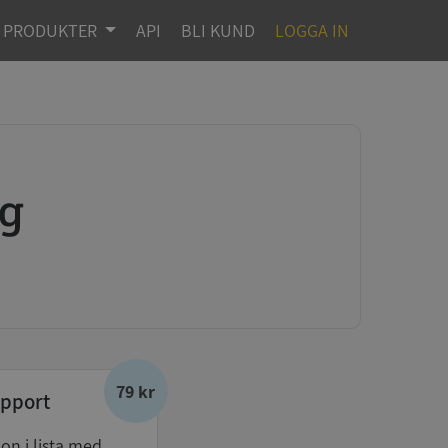
PRODUKTER
API
BLI KUND
LOGGA IN
ng
79 kr
pport
don i lista med