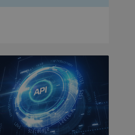
bbplatsen kan inte
om ställs av
P.NET MVC-teknik.
hörig publicering
 som förfalskning
ller ingen
rstörs när
a användarens
s interaktion med
ifter om besökarens
 och inställningar,