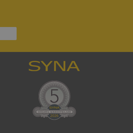
ck och utför
en använder
 som
han besökte
om ställs av
P.NET MVC-teknik.
hörig publicering
 som förfalskning
ller ingen
rstörs när
som värdplattform
g, säkerställer
n en besökares
ma server i
ck och utför
en använder
 som
han besökte
eskrivning