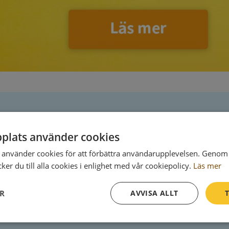
Postadress
plats använder cookies
Heleneborgsgatan 36
använder cookies för att förbättra användarupplevelsen. Genom 
602 09 Norrköping
er du till alla cookies i enlighet med vår cookiepolicy.
Läs mer
ER
AVVISA ALLT
T
Prestanda
Inriktning
Funktioner