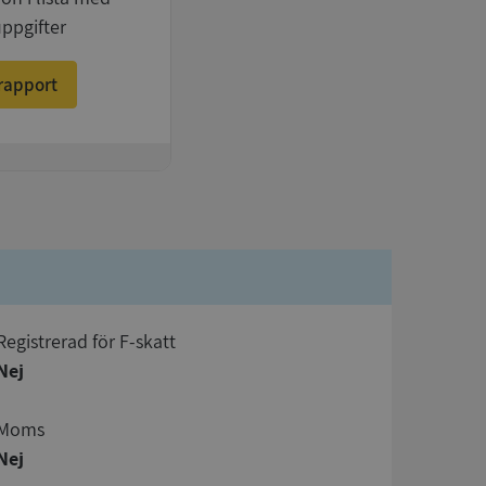
uppgifter
rapport
registrerad för F-skatt
Nej
Moms
Nej