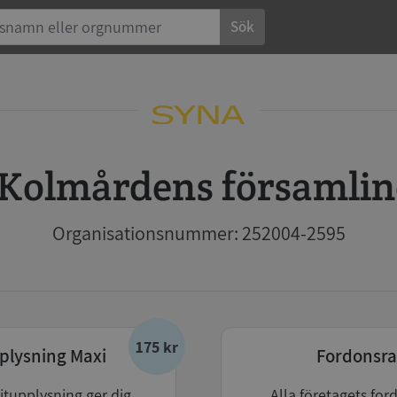
Sök
Kolmårdens församli
Organisationsnummer: 252004-2595
175 kr
plysning Maxi
Fordonsra
itupplysning ger dig
Alla företagets for