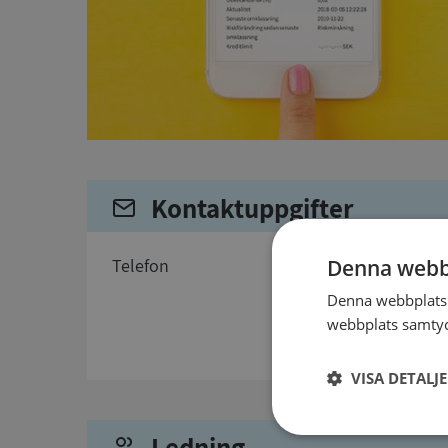
Kontaktuppgifter
telefon
Denna webb
Denna webbplats 
webbplats samtyck
VISA DETALJ
Ledning
Strikt