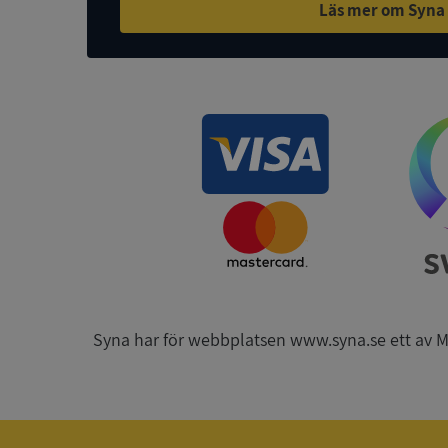
Läs mer om Syna
ASP.NET_SessionId
ARRAffinity
__RequestVerificat
Syna har för webbplatsen www.syna.se ett av Mynd
CookieScriptConse
_GRECAPTCHA