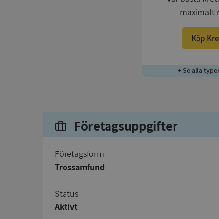
maximalt 
Köp Kre
+ Se alla type
Företagsuppgifter
företagsform
Trossamfund
status
Aktivt