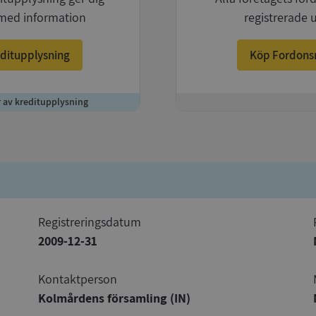
med information
registrerade 
ditupplysning
Köp Fordons
r av kreditupplysning
+
registreringsdatum
2009-12-31
Kontaktperson
Kolmårdens församling (IN)