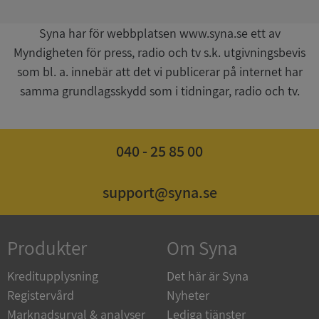
Syna har för webbplatsen www.syna.se ett av
Myndigheten för press, radio och tv s.k. utgivningsbevis
som bl. a. innebär att det vi publicerar på internet har
samma grundlagsskydd som i tidningar, radio och tv.
ASP.NET_SessionId
Session
Microsoft
Corporation
de.syna.se
040 - 25 85 00
support@syna.se
ARRAffinity
Session
Microsoft
Corporation
Produkter
Om Syna
.syna.se
Kreditupplysning
Det här är Syna
Registervård
Nyheter
Marknadsurval & analyser
Lediga tjänster