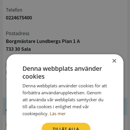
telefon
0224675400
Postadress
Borgmästare Lundbergs Plan 1 A
733 30 Sala
×
Besöksadress
Denna webbplats använder
Borgmästare Lundbergs Plan 1 A
cookies
733 30 Sala
Denna webbplats använder cookies för att
förbättra användarupplevelsen. Genom
att använda vår webbplats samtycker du
Ledning
till alla cookies i enlighet med vår
cookiepolicy.
Läs mer
Innehavare
TILLÅT ALLA