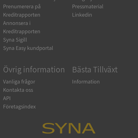
Prenumerera på
Pressmaterial
Kreditrapporten
Linkedin
__RequestVerificationToken
Session
Microsoft
Corporation
Annonsera i
upplysningar.syna.se
Kreditrapporten
Syna Sigill
Syna Easy kundportal
Övrig information
Bästa Tillväxt
Vanliga frågor
Information
Kontakta oss
CookieScriptConsent
1 år 1
CookieScript
månad
.syna.se
API
Företagsindex
_GRECAPTCHA
5 månader
Google LLC