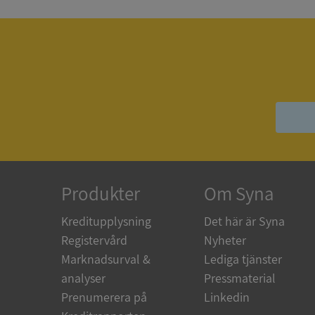
ASP.NET_SessionId
__RequestVerificat
ARRAffinitySameSit
Produkter
Om Syna
Kreditupplysning
Det här är Syna
ASP.NET_SessionId
Registervård
Nyheter
Marknadsurval &
Lediga tjänster
analyser
Pressmaterial
Prenumerera på
Linkedin
Namn