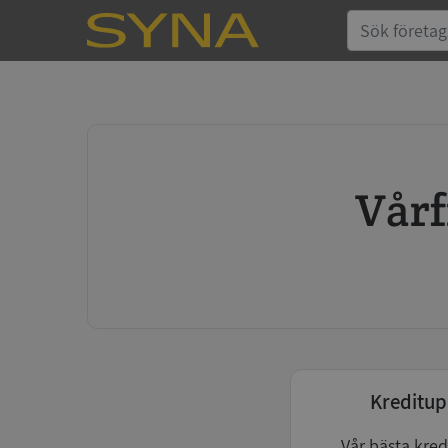
Vå
Kreditup
Vår bästa kred