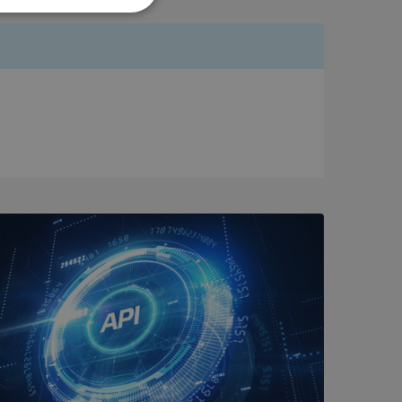
Oklassificerade
bbplatsen kan inte
om ställs av
P.NET MVC-teknik.
hörig publicering
 som förfalskning
ller ingen
rstörs när
a användarens
s interaktion med