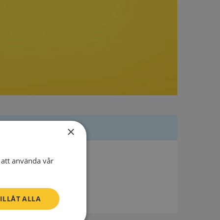
×
Besöksadress
att använda vår
Fogdö Sockenstuga 1
645 92 Strängnäs
ILLÅT ALLA