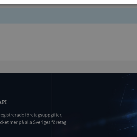
Prestanda
Inriktning
Funktioner
Strikt nödvändigt
Prestanda
Inriktning
Funktioner
Oklassificerade
kor tillåter kärnwebbplatsfunktioner som användarinloggning och kontohantering. We
utan strikt nödvändiga cookies.
Leverantör
/
Utgång
Beskrivning
Domän
ionToken
Session
Det här är en förfalskningscookie s
Microsoft
API
webbapplikationer byggda med AS
Corporation
Den är utformad för att stoppa obe
de.syna.se
av innehåll till en webbplats, känd
registrerade företagsuppgifter,
över flera webbplatser. Den innehå
information om användaren och fö
ket mer på alla Sveriges företag
webbläsaren stängs.
METADATA
5 månader
Denna cookie används för att lagr
YouTube
4 veckor
samtycke och sekretessval för dera
.youtube.com