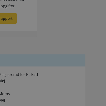
uppgifter
rapport
registrerad för F-skatt
Nej
Moms
Nej