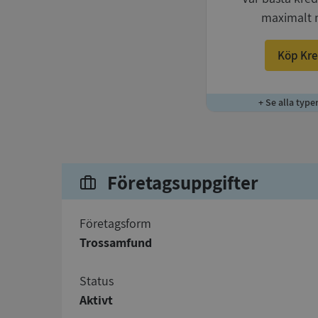
maximalt 
Köp Kre
+ Se alla type
Företagsuppgifter
företagsform
Trossamfund
status
Aktivt