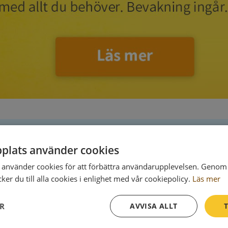
plats använder cookies
Postadress
använder cookies för att förbättra användarupplevelsen. Genom 
Fogdö Sockenstuga 1
er du till alla cookies i enlighet med vår cookiepolicy.
Läs mer
645 92 Strängnäs
ER
AVVISA ALLT
T