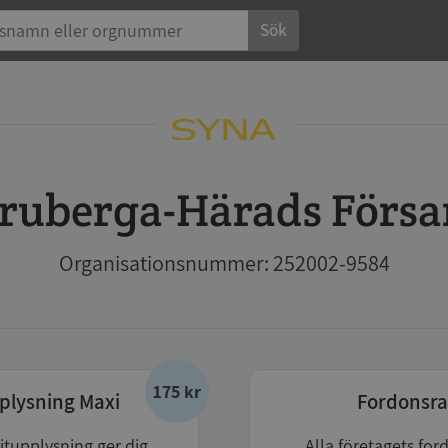
Sök
rfruberga-Härads Förs
Organisationsnummer: 252002-9584
175 kr
plysning Maxi
Fordonsra
itupplysning ger dig
Alla företagets for