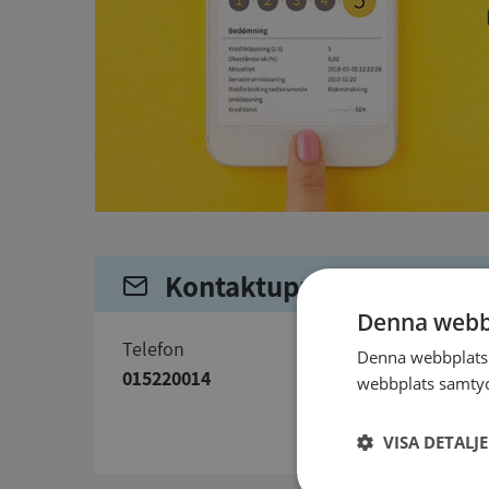
Kontaktuppgifter
Denna webb
telefon
Denna webbplats 
015220014
webbplats samtyck
VISA DETALJ