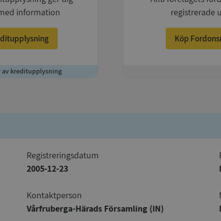
med information
registrerade 
ditupplysning
Köp Fordons
r av kreditupplysning
+
registreringsdatum
2005-12-23
Kontaktperson
Vårfruberga-Härads Församling (IN)