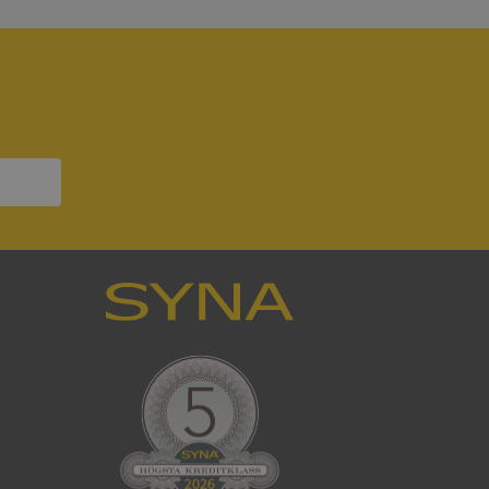
att tillhandahålla
ck och utför
en använder
 som
han besökte
om ställs av
P.NET MVC-teknik.
hörig publicering
 som förfalskning
ller ingen
rstörs när
som värdplattform
g, säkerställer
n en besökares
ma server i
ck och utför
en använder
 som
han besökte
eskrivning