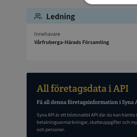
Strikt
nödvändigt
Ledning
Innehavare
Vårfruberga-Härads Församling
Strikt nödvändiga ka
användas ordentligt 
Namn
All företagsdata i API
__RequestVerificat
Få all denna företagsinformation i Syna 
Syna API är ett blixtsnabbt API där du kan hämta 
betalningsanmärkningar, skatteuppgifter och myc
och personer.
VISITOR_PRIVACY_