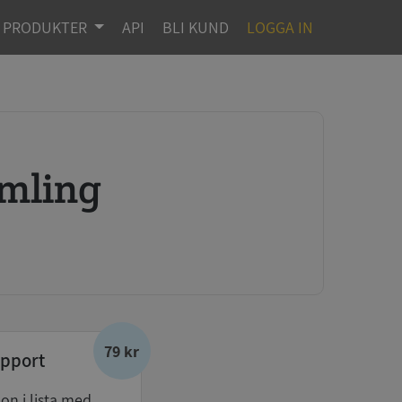
PRODUKTER
API
BLI KUND
LOGGA IN
amling
79 kr
pport
don i lista med