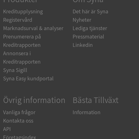
de.syna.se
Kreditupplysning
Det här är Syna
Registervård
Nyheter
Marknadsurval & analyser
Lediga tjänster
Prenumerera på
Pressmaterial
ARRAffinity
Session
Microsoft
Kreditrapporten
Linkedin
Corporation
.syna.se
Annonsera i
Kreditrapporten
Syna Sigill
Syna Easy kundportal
Övrig information
Bästa Tillväxt
__RequestVerificationToken
Session
Microsoft
Corporation
upplysningar.syna.se
Vanliga frågor
Information
Kontakta oss
API
Företagsindex