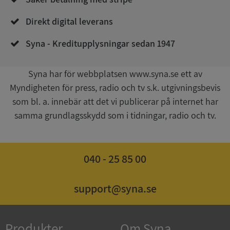
Direkt digital leverans
Syna - Kreditupplysningar sedan 1947
Syna har för webbplatsen www.syna.se ett av
Myndigheten för press, radio och tv s.k. utgivningsbevis
Google
som bl. a. innebär att det vi publicerar på internet har
Privacy Policy
VISITOR_PRIVACY_METADATA
5 månader
YouTube
samma grundlagsskydd som i tidningar, radio och tv.
4 veckor
.youtube.com
040 - 25 85 00
support@syna.se
ASP.NET_SessionId
Session
Microsoft
Produkter
Om Syna
Corporation