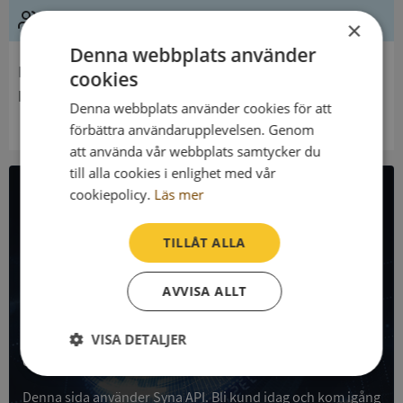
Ledning
×
Denna webbplats använder
Innehavare
cookies
Fryksände Församling
Denna webbplats använder cookies för att
förbättra användarupplevelsen. Genom
att använda vår webbplats samtycker du
till alla cookies i enlighet med vår
cookiepolicy.
Läs mer
All företagsdata i API
TILLÅT ALLA
Få all denna företagsinformation i Syna API
AVVISA ALLT
Syna API är ett blixtsnabbt API där du kan hämta
registrerade företagsuppgifter, betalningsanmärkningar,
skatteuppgifter och mycket mer på alla Sveriges företag
VISA DETALJER
och personer.
Strikt
Prestanda
Inriktning
nödvändigt
Denna sida använder Syna API. Bli kund idag och kom igång