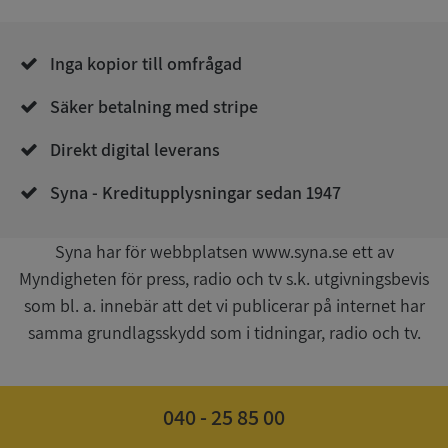
__RequestVerificationToken
Session
Microsoft
Corporation
de.syna.se
Inga kopior till omfrågad
Säker betalning med stripe
Direkt digital leverans
Syna - Kreditupplysningar sedan 1947
Google
Syna har för webbplatsen www.syna.se ett av
Privacy Policy
VISITOR_PRIVACY_METADATA
5 månader
YouTube
Myndigheten för press, radio och tv s.k. utgivningsbevis
4 veckor
.youtube.com
som bl. a. innebär att det vi publicerar på internet har
samma grundlagsskydd som i tidningar, radio och tv.
040 - 25 85 00