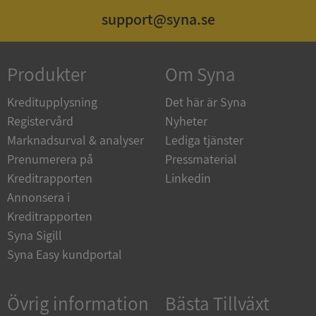
support@syna.se
ASP.NET_SessionId
Session
Microsoft
Corporation
de.syna.se
Produkter
Om Syna
Kreditupplysning
Det här är Syna
Registervård
Nyheter
ARRAffinity
Session
Microsoft
Marknadsurval & analyser
Lediga tjänster
Corporation
.syna.se
Prenumerera på
Pressmaterial
Kreditrapporten
Linkedin
Annonsera i
Kreditrapporten
Syna Sigill
Syna Easy kundportal
__RequestVerificationToken
Session
Microsoft
Corporation
upplysningar.syna.se
Övrig information
Bästa Tillväxt