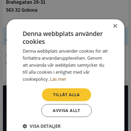
Brahegatan 29-31
563 32 Gränna
×
Denna webbplats använder
Ledning
cookies
Denna webbplats använder cookies för att
Innehavare
förbättra användarupplevelsen. Genom
Gränna Församling
att använda vår webbplats samtycker du
till alla cookies i enlighet med vår
cookiepolicy.
Läs mer
TILLÅT ALLA
All företagsdata i API
AVVISA ALLT
Få all denna företagsinformation i Syna API
VISA DETALJER
Syna API är ett blixtsnabbt API där du kan hämta