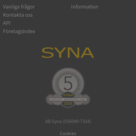
Vanliga frågor
Information
Kontakta oss
API
Företagsindex
CookieScriptConsent
1 år 1
CookieScript
månad
.syna.se
_GRECAPTCHA
5 månader
Google LLC
4 veckor
www.google.com
AB Syna (556049-7314)
ASP.NET_SessionId
Session
Microsoft
Corporation
Cookies
en.syna.se