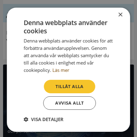
Ledning
×
Denna webbplats använder
cookies
Innehavare
Ytterjärna Församling
Denna webbplats använder cookies för att
förbättra användarupplevelsen. Genom
att använda vår webbplats samtycker du
till alla cookies i enlighet med vår
cookiepolicy.
Läs mer
All företagsdata i API
TILLÅT ALLA
Få all denna företagsinformation i Syna API
AVVISA ALLT
Syna API är ett blixtsnabbt API där du kan hämta
registrerade företagsuppgifter, betalningsanmärkningar,
VISA DETALJER
skatteuppgifter och mycket mer på alla Sveriges företag
och personer.
Strikt
Prestanda
Inriktning