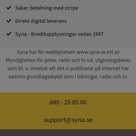
de.syna.se
Säker betalning med stripe
Direkt digital leverans
Syna - Kreditupplysningar sedan 1947
Syna har för webbplatsen www.syna.se ett av
Myndigheten för press, radio och tv s.k. utgivningsbevis
Google
Privacy Policy
som bl. a. innebär att det vi publicerar på internet har
VISITOR_PRIVACY_METADATA
5 månader
YouTube
4 veckor
.youtube.com
samma grundlagsskydd som i tidningar, radio och tv.
040 - 25 85 00
support@syna.se
ASP.NET_SessionId
Session
Microsoft