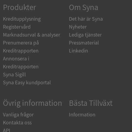
Corporation
Produkter
Om Syna
de.syna.se
Kreditupplysning
Det här är Syna
Registervård
Nyheter
Marknadsurval & analyser
Lediga tjänster
Prenumerera på
Pressmaterial
ARRAffinity
Session
Microsoft
Corporation
Kreditrapporten
Linkedin
.syna.se
Annonsera i
Kreditrapporten
Syna Sigill
Syna Easy kundportal
__RequestVerificationToken
Session
Microsoft
Övrig information
Bästa Tillväxt
Corporation
upplysningar.syna.se
Vanliga frågor
Information
Kontakta oss
API