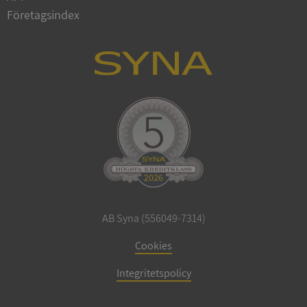
Företagsindex
CookieScriptConsent
1 år 1
CookieScript
månad
.syna.se
_GRECAPTCHA
5 månader
Google LLC
4 veckor
www.google.com
AB Syna (556049-7314)
Cookies
ASP.NET_SessionId
Session
Microsoft
Corporation
Integritetspolicy
en.syna.se