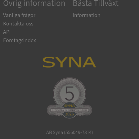
Övrig information
Bästa Tillväxt
Vanliga frågor
Information
Kontakta oss
API
Företagsindex
CookieScriptConsent
1 år 1
CookieScript
månad
.syna.se
_GRECAPTCHA
5 månader
Google LLC
4 veckor
www.google.com
AB Syna (556049-7314)
ASP.NET_SessionId
Session
Microsoft
Corporation