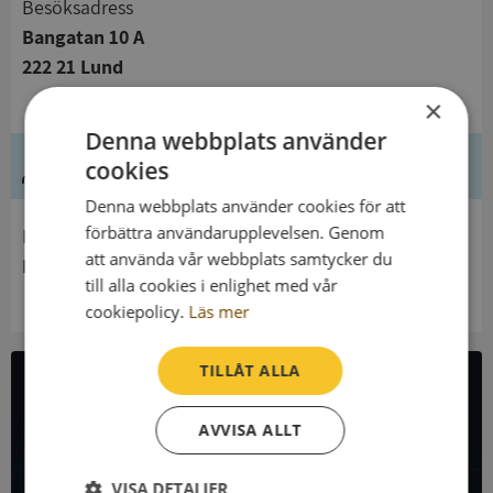
Besöksadress
Bangatan 10 A
222 21 Lund
×
Denna webbplats använder
Ledning
cookies
Denna webbplats använder cookies för att
förbättra användarupplevelsen. Genom
Innehavare
att använda vår webbplats samtycker du
Lunds Samordningsförbund
till alla cookies i enlighet med vår
cookiepolicy.
Läs mer
TILLÅT ALLA
All företagsdata i API
AVVISA ALLT
Få all denna företagsinformation i Syna API
VISA DETALJER