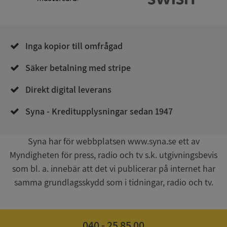
__RequestVerificationToken
Session
Microsoft
Corporation
de.syna.se
Inga kopior till omfrågad
Säker betalning med stripe
Direkt digital leverans
Syna - Kreditupplysningar sedan 1947
Google
Privacy Policy
Syna har för webbplatsen www.syna.se ett av
VISITOR_PRIVACY_METADATA
5 månader
YouTube
4 veckor
.youtube.com
Myndigheten för press, radio och tv s.k. utgivningsbevis
som bl. a. innebär att det vi publicerar på internet har
samma grundlagsskydd som i tidningar, radio och tv.
040 - 25 85 00