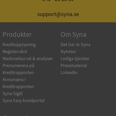
ASP.NET_SessionId
Session
Microsoft
support@syna.se
Corporation
de.syna.se
Produkter
Om Syna
Kreditupplysning
Det här är Syna
Registervård
Nyheter
ARRAffinity
Session
Microsoft
Corporation
Marknadsurval & analyser
Lediga tjänster
.syna.se
Prenumerera på
Pressmaterial
Kreditrapporten
Linkedin
Annonsera i
Kreditrapporten
Syna Sigill
Syna Easy kundportal
__RequestVerificationToken
Session
Microsoft
Corporation
upplysningar.syna.se