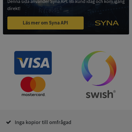
Denna sida använder Syna API. Bli kund idag och kom igång
Funktioner
Oklassificerade
direkt!
Strikt nödvändiga kakor tillåter
kärnwebbplatsfunktioner som användarinloggning
Läs mer om Syna API
och kontohantering. Webbplatsen kan inte
användas ordentligt utan strikt nödvändiga cookies.
Leverantör
/
Namn
Utgån
Domän
__RequestVerificationToken
Session
Microsoft
Corporation
de.syna.se
Inga kopior till omfrågad
Google
Privacy Policy
VISITOR_PRIVACY_METADATA
5 månader
YouTube