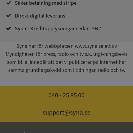
Säker betalning med stripe
4 veckor
.youtube.com
Direkt digital leverans
Syna - Kreditupplysningar sedan 1947
Syna har för webbplatsen www.syna.se ett av
Myndigheten för press, radio och tv s.k. utgivningsbevis
som bl. a. innebär att det vi publicerar på internet har
ASP.NET_SessionId
Session
Microsoft
Corporation
samma grundlagsskydd som i tidningar, radio och tv.
de.syna.se
040 - 25 85 00
ARRAffinity
Session
Microsoft
support@syna.se
Corporation
.syna.se