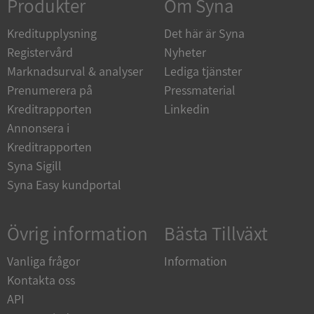
Produkter
Om Syna
Kreditupplysning
Det här är Syna
Registervård
Nyheter
Marknadsurval & analyser
Lediga tjänster
__RequestVerificationToken
Session
Microsoft
Corporation
Prenumerera på
Pressmaterial
upplysningar.syna.se
Kreditrapporten
Linkedin
Annonsera i
Kreditrapporten
Syna Sigill
Syna Easy kundportal
Övrig information
Bästa Tillväxt
CookieScriptConsent
1 år 1
CookieScript
månad
.syna.se
Vanliga frågor
Information
Kontakta oss
API