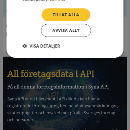
Ledning
TILLÅT ALLA
Innehavare
AVVISA ALLT
Ljusdals Kommun
VISA DETALJER
Strikt
Prestanda
Inriktning
nödvändigt
All företagsdata i API
Funktioner
Oklassificerade
Få all denna företagsinformation i Syna API
Syna API är ett blixtsnabbt API där du kan hämta
registrerade företagsuppgifter, betalningsanmärkningar,
skatteuppgifter och mycket mer på alla Sveriges företag
och personer.
Strikt nödvändigt
Prestanda
Inriktning