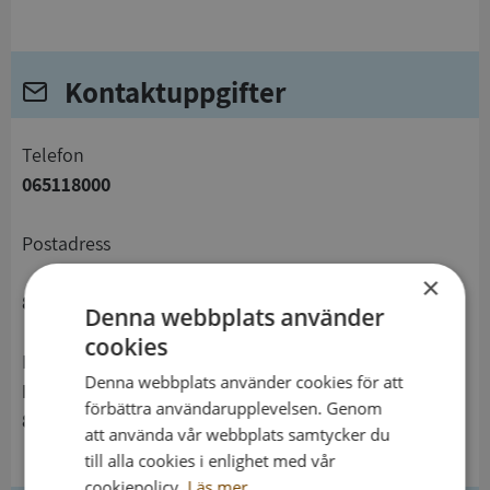
Kontaktuppgifter
telefon
065118000
Postadress
×
827 80 Ljusdal
Denna webbplats använder
cookies
Besöksadress
Denna webbplats använder cookies för att
Norra Järnvägsgatan 21
förbättra användarupplevelsen. Genom
827 31 Ljusdal
att använda vår webbplats samtycker du
till alla cookies i enlighet med vår
cookiepolicy.
Läs mer