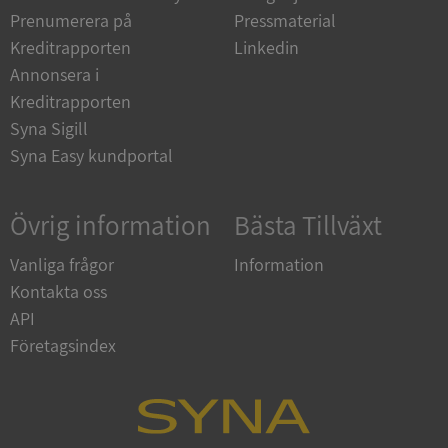
Prenumerera på
Pressmaterial
Kreditrapporten
Linkedin
__RequestVerificationToken
Session
Microsoft
Corporation
Annonsera i
upplysningar.syna.se
Kreditrapporten
Syna Sigill
Syna Easy kundportal
Övrig information
Bästa Tillväxt
Vanliga frågor
Information
Kontakta oss
CookieScriptConsent
1 år 1
CookieScript
månad
.syna.se
API
Företagsindex
_GRECAPTCHA
5 månader
Google LLC