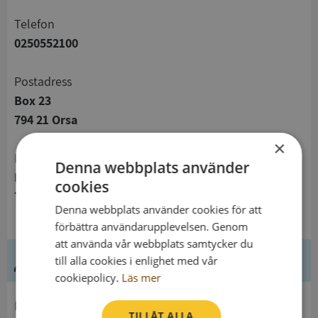
telefon
0250552100
Postadress
Box 23
794 21 Orsa
×
Besöksadress
Denna webbplats använder
Parkgatan 1
cookies
794 31 Orsa
Denna webbplats använder cookies för att
förbättra användarupplevelsen. Genom
att använda vår webbplats samtycker du
Ledning
till alla cookies i enlighet med vår
cookiepolicy.
Läs mer
Innehavare
TILLÅT ALLA