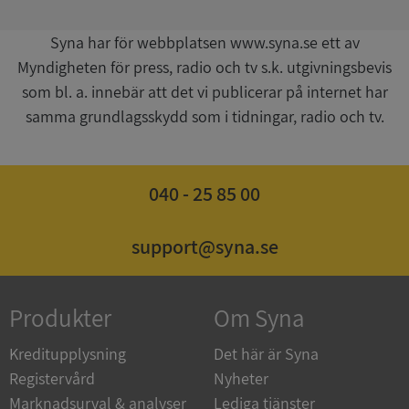
Syna har för webbplatsen www.syna.se ett av
Myndigheten för press, radio och tv s.k. utgivningsbevis
som bl. a. innebär att det vi publicerar på internet har
samma grundlagsskydd som i tidningar, radio och tv.
ASP.NET_SessionId
Session
Microsoft
Corporation
de.syna.se
040 - 25 85 00
support@syna.se
ARRAffinity
Session
Microsoft
Corporation
Produkter
Om Syna
.syna.se
Kreditupplysning
Det här är Syna
Registervård
Nyheter
Marknadsurval & analyser
Lediga tjänster