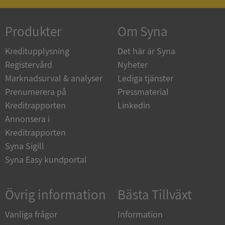
Produkter
Om Syna
Kreditupplysning
Det här är Syna
Registervård
Nyheter
__RequestVerificationToken
Session
Microsoft
Corporation
Marknadsurval & analyser
Lediga tjänster
upplysningar.syna.se
Prenumerera på
Pressmaterial
Kreditrapporten
Linkedin
Annonsera i
Kreditrapporten
Syna Sigill
Syna Easy kundportal
Övrig information
Bästa Tillväxt
CookieScriptConsent
1 år 1
CookieScript
månad
.syna.se
Vanliga frågor
Information