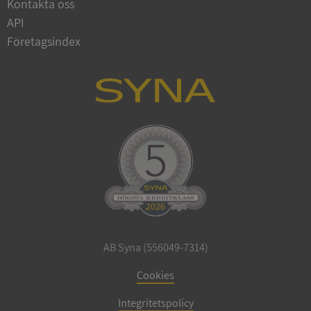
Kontakta oss
API
Företagsindex
_GRECAPTCHA
5 månader
Google LLC
4 veckor
www.google.com
ASP.NET_SessionId
Session
Microsoft
Corporation
en.syna.se
__RequestVerificationToken
Session
Microsoft
Corporation
AB Syna (556049-7314)
en.syna.se
Cookies
Integritetspolicy