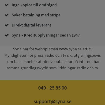
Privacy Policy
Inga kopior till omfrågad
VISITOR_PRIVACY_METADATA
5 månader
YouTube
4 veckor
.youtube.com
Säker betalning med stripe
Direkt digital leverans
Syna - Kreditupplysningar sedan 1947
Syna har för webbplatsen www.syna.se ett av
Myndigheten för press, radio och tv s.k. utgivningsbevis
ASP.NET_SessionId
Session
Microsoft
Corporation
som bl. a. innebär att det vi publicerar på internet har
de.syna.se
samma grundlagsskydd som i tidningar, radio och tv.
040 - 25 85 00
ARRAffinity
Session
Microsoft
Corporation
.syna.se
support@syna.se