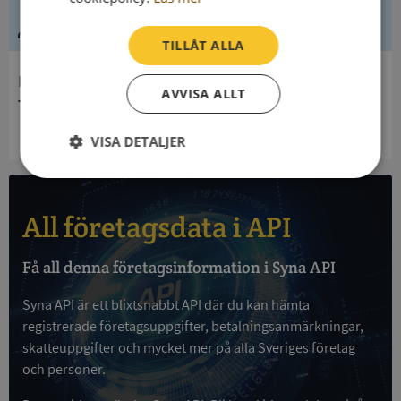
Ledning
TILLÅT ALLA
Innehavare
AVVISA ALLT
Tyresö Kommun
VISA DETALJER
Strikt
Prestanda
Inriktning
nödvändigt
All företagsdata i API
Funktioner
Oklassificerade
Få all denna företagsinformation i Syna API
Syna API är ett blixtsnabbt API där du kan hämta
registrerade företagsuppgifter, betalningsanmärkningar,
skatteuppgifter och mycket mer på alla Sveriges företag
och personer.
Strikt nödvändigt
Prestanda
Inriktning