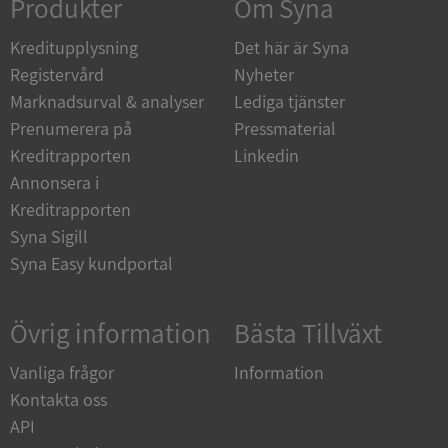
Produkter
Om Syna
Kreditupplysning
Det här är Syna
Registervård
Nyheter
Marknadsurval & analyser
Lediga tjänster
__RequestVerificationToken
Session
Microsoft
Corporation
Prenumerera på
Pressmaterial
upplysningar.syna.se
Kreditrapporten
Linkedin
Annonsera i
Kreditrapporten
Syna Sigill
Syna Easy kundportal
Övrig information
Bästa Tillväxt
CookieScriptConsent
1 år 1
CookieScript
månad
.syna.se
Vanliga frågor
Information
Kontakta oss
API