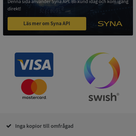
Denna sida använder Syna API. Bli kund idag och kom igång
Funktioner
Oklassificerade
direkt!
Strikt nödvändiga kakor tillåter
kärnwebbplatsfunktioner som användarinloggning
Läs mer om Syna API
och kontohantering. Webbplatsen kan inte
användas ordentligt utan strikt nödvändiga cookies.
Leverantör
/
Namn
Utgån
Domän
__RequestVerificationToken
Session
Microsoft
Corporation
de.syna.se
Inga kopior till omfrågad
Google
Privacy Policy
VISITOR_PRIVACY_METADATA
5 månader
YouTube