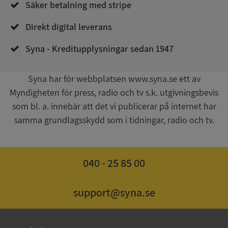
Säker betalning med stripe
4 veckor
.youtube.com
Direkt digital leverans
Syna - Kreditupplysningar sedan 1947
Syna har för webbplatsen www.syna.se ett av
Myndigheten för press, radio och tv s.k. utgivningsbevis
som bl. a. innebär att det vi publicerar på internet har
ASP.NET_SessionId
Session
Microsoft
Corporation
samma grundlagsskydd som i tidningar, radio och tv.
de.syna.se
040 - 25 85 00
ARRAffinity
Session
Microsoft
support@syna.se
Corporation
.syna.se