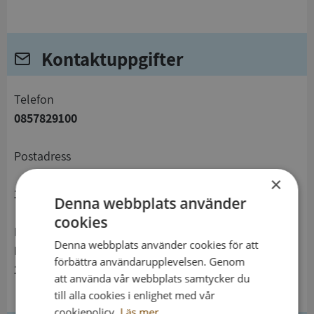
Kontaktuppgifter
telefon
0857829100
Postadress
×
135 81 Tyresö
Denna webbplats använder
cookies
Besöksadress
Denna webbplats använder cookies för att
Marknadsgränd 2
förbättra användarupplevelsen. Genom
135 40 Tyresö
att använda vår webbplats samtycker du
till alla cookies i enlighet med vår
cookiepolicy.
Läs mer