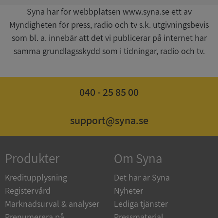
Syna har för webbplatsen www.syna.se ett av
Myndigheten för press, radio och tv s.k. utgivningsbevis
som bl. a. innebär att det vi publicerar på internet har
samma grundlagsskydd som i tidningar, radio och tv.
ASP.NET_SessionId
Session
Microsoft
Corporation
de.syna.se
040 - 25 85 00
support@syna.se
ARRAffinity
Session
Microsoft
Corporation
Produkter
Om Syna
.syna.se
Kreditupplysning
Det här är Syna
Registervård
Nyheter
Marknadsurval & analyser
Lediga tjänster
Prenumerera på
Pressmaterial