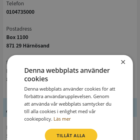
telefon
0104735000
Postadress
Box 1100
871 29 Härnösand
×
Besöksadress
Denna webbplats använder
Nybrogatan 14 C
cookies
871 31 Härnösand
Denna webbplats använder cookies för att
förbättra användarupplevelsen. Genom
att använda vår webbplats samtycker du
Ledning
till alla cookies i enlighet med vår
cookiepolicy.
Läs mer
Innehavare
Specialpedagogiska Skolmyndigheten
TILLÅT ALLA