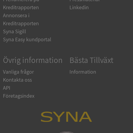
Kreditrapporten
Linkedin
__RequestVerificationToken
Session
Microsoft
Annonsera i
Corporation
upplysningar.syna.se
Kreditrapporten
Syna Sigill
Syna Easy kundportal
Övrig information
Bästa Tillväxt
Vanliga frågor
Information
Kontakta oss
CookieScriptConsent
1 år 1
CookieScript
API
månad
.syna.se
Företagsindex
_GRECAPTCHA
5 månader
Google LLC
4 veckor
www.google.com