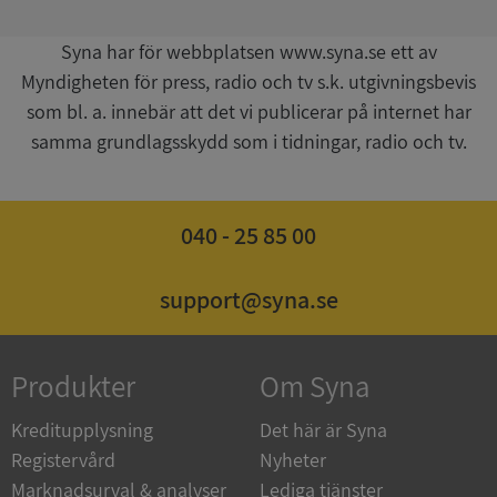
Syna har för webbplatsen www.syna.se ett av
Myndigheten för press, radio och tv s.k. utgivningsbevis
som bl. a. innebär att det vi publicerar på internet har
samma grundlagsskydd som i tidningar, radio och tv.
ASP.NET_SessionId
Session
Microsoft
Corporation
de.syna.se
040 - 25 85 00
support@syna.se
ARRAffinity
Session
Microsoft
Corporation
Produkter
Om Syna
.syna.se
Kreditupplysning
Det här är Syna
Registervård
Nyheter
Marknadsurval & analyser
Lediga tjänster