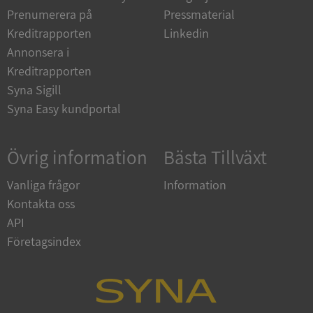
Prenumerera på
Pressmaterial
Kreditrapporten
Linkedin
__RequestVerificationToken
Session
Microsoft
Corporation
Annonsera i
upplysningar.syna.se
Kreditrapporten
Syna Sigill
Syna Easy kundportal
Övrig information
Bästa Tillväxt
Vanliga frågor
Information
Kontakta oss
CookieScriptConsent
1 år 1
CookieScript
månad
.syna.se
API
Företagsindex
_GRECAPTCHA
5 månader
Google LLC