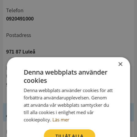
telefon
0920491000
Postadress
971 87 Luleå
×
Besöksadress
Denna webbplats använder
Universitetsområdet Porsön
cookies
977 54 Luleå
Denna webbplats använder cookies för att
förbättra användarupplevelsen. Genom
att använda vår webbplats samtycker du
Ledning
till alla cookies i enlighet med vår
cookiepolicy.
Läs mer
Innehavare
TILLÅT ALLA