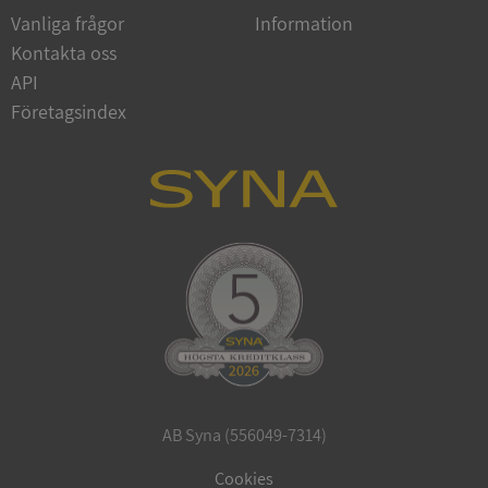
Vanliga frågor
Information
Kontakta oss
API
Företagsindex
CookieScriptConsent
1 år 1
CookieScript
månad
.syna.se
_GRECAPTCHA
5 månader
Google LLC
4 veckor
www.google.com
AB Syna (556049-7314)
ASP.NET_SessionId
Session
Microsoft
Corporation
Cookies
en.syna.se