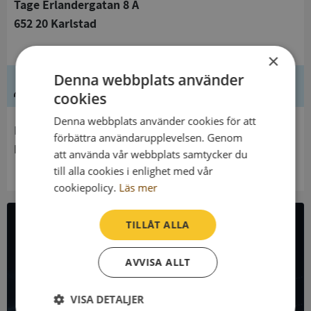
Tage Erlandergatan 8 A
652 20 Karlstad
×
Denna webbplats använder
Ledning
cookies
Denna webbplats använder cookies för att
Innehavare
förbättra användarupplevelsen. Genom
Konsumentverket
att använda vår webbplats samtycker du
till alla cookies i enlighet med vår
cookiepolicy.
Läs mer
TILLÅT ALLA
All företagsdata i API
AVVISA ALLT
Få all denna företagsinformation i Syna API
VISA DETALJER
Syna API är ett blixtsnabbt API där du kan hämta