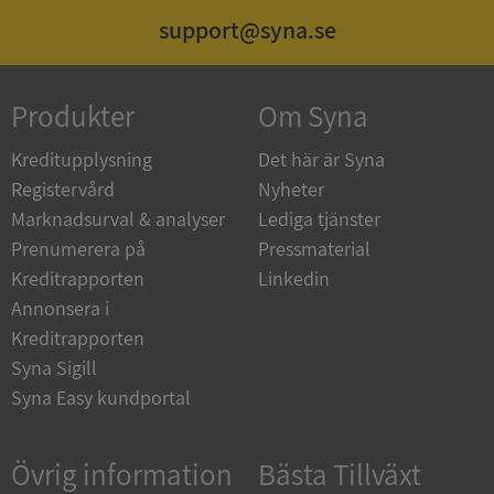
support@syna.se
ASP.NET_SessionId
Session
Microsoft
Corporation
de.syna.se
Produkter
Om Syna
Kreditupplysning
Det här är Syna
Registervård
Nyheter
ARRAffinity
Session
Microsoft
Marknadsurval & analyser
Lediga tjänster
Corporation
.syna.se
Prenumerera på
Pressmaterial
Kreditrapporten
Linkedin
Annonsera i
Kreditrapporten
Syna Sigill
Syna Easy kundportal
__RequestVerificationToken
Session
Microsoft
Corporation
upplysningar.syna.se
Övrig information
Bästa Tillväxt