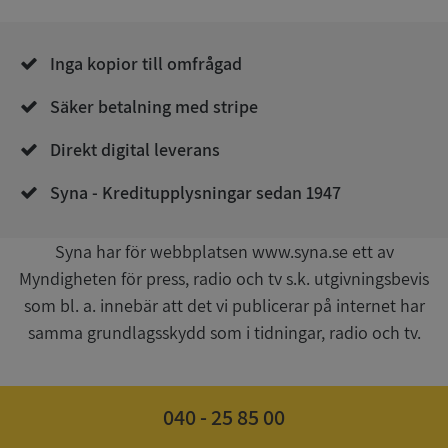
__RequestVerificationToken
Session
Microsoft
Corporation
de.syna.se
Inga kopior till omfrågad
Säker betalning med stripe
Direkt digital leverans
Syna - Kreditupplysningar sedan 1947
Google
Syna har för webbplatsen www.syna.se ett av
Privacy Policy
VISITOR_PRIVACY_METADATA
5 månader
YouTube
Myndigheten för press, radio och tv s.k. utgivningsbevis
4 veckor
.youtube.com
som bl. a. innebär att det vi publicerar på internet har
samma grundlagsskydd som i tidningar, radio och tv.
040 - 25 85 00