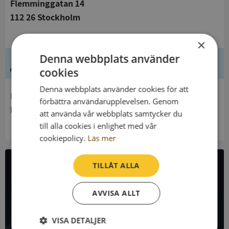
Flemminggatan 14
112 26 Stockholm
×
Denna webbplats använder
Ledning
cookies
Denna webbplats använder cookies för att
Innehavare
förbättra användarupplevelsen. Genom
Kommerskollegium
att använda vår webbplats samtycker du
till alla cookies i enlighet med vår
cookiepolicy.
Läs mer
TILLÅT ALLA
All företagsdata i API
AVVISA ALLT
Få all denna företagsinformation i Syna API
VISA DETALJER
Syna API är ett blixtsnabbt API där du kan hämta