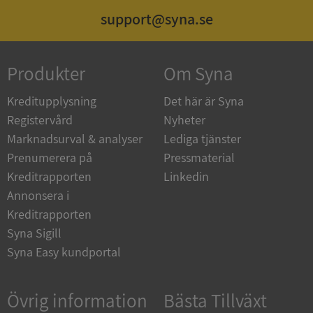
support@syna.se
ASP.NET_SessionId
Session
Microsoft
Corporation
de.syna.se
Produkter
Om Syna
Kreditupplysning
Det här är Syna
Registervård
Nyheter
ARRAffinity
Session
Microsoft
Marknadsurval & analyser
Lediga tjänster
Corporation
.syna.se
Prenumerera på
Pressmaterial
Kreditrapporten
Linkedin
Annonsera i
Kreditrapporten
Syna Sigill
Syna Easy kundportal
__RequestVerificationToken
Session
Microsoft
Corporation
upplysningar.syna.se
Övrig information
Bästa Tillväxt