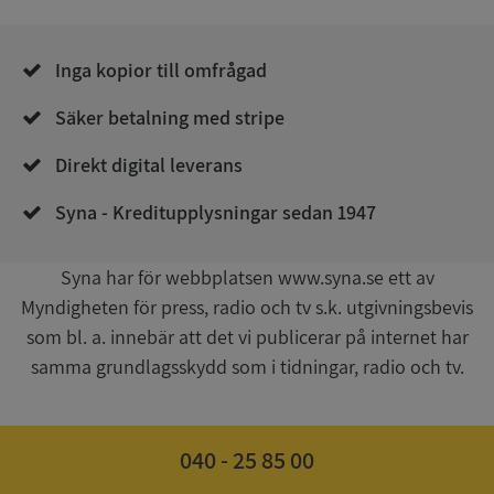
__RequestVerificationToken
Session
Microsoft
Corporation
de.syna.se
Inga kopior till omfrågad
Säker betalning med stripe
Direkt digital leverans
Syna - Kreditupplysningar sedan 1947
Google
Syna har för webbplatsen www.syna.se ett av
Privacy Policy
VISITOR_PRIVACY_METADATA
5 månader
YouTube
Myndigheten för press, radio och tv s.k. utgivningsbevis
4 veckor
.youtube.com
som bl. a. innebär att det vi publicerar på internet har
samma grundlagsskydd som i tidningar, radio och tv.
040 - 25 85 00