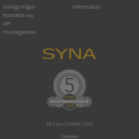
Vanliga frågor
Information
Kontakta oss
API
Företagsindex
CookieScriptConsent
1 år 1
CookieScript
månad
.syna.se
_GRECAPTCHA
5 månader
Google LLC
4 veckor
www.google.com
AB Syna (556049-7314)
ASP.NET_SessionId
Session
Microsoft
Corporation
Cookies
en.syna.se