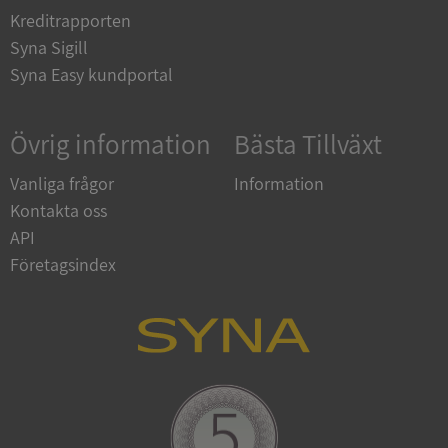
__RequestVerificationToken
Session
Microsoft
Kreditrapporten
Corporation
upplysningar.syna.se
Syna Sigill
Syna Easy kundportal
Övrig information
Bästa Tillväxt
Vanliga frågor
Information
Kontakta oss
API
CookieScriptConsent
1 år 1
CookieScript
Företagsindex
månad
.syna.se
_GRECAPTCHA
5 månader
Google LLC
4 veckor
www.google.com