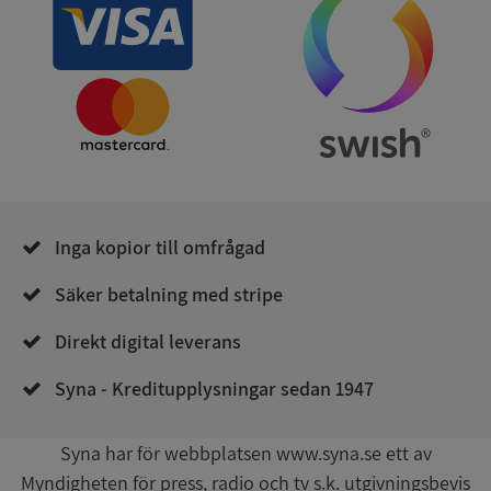
användas ordentligt utan strikt nödvändiga cookies.
Leverantör
/
Namn
Utgån
Domän
__RequestVerificationToken
Session
Microsoft
Corporation
de.syna.se
Inga kopior till omfrågad
Säker betalning med stripe
Direkt digital leverans
Google
Privacy Policy
VISITOR_PRIVACY_METADATA
5 månader
Syna - Kreditupplysningar sedan 1947
YouTube
4 veckor
.youtube.com
Syna har för webbplatsen www.syna.se ett av
Myndigheten för press, radio och tv s.k. utgivningsbevis