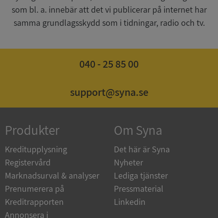
som bl. a. innebär att det vi publicerar på internet har
samma grundlagsskydd som i tidningar, radio och tv.
ASP.NET_SessionId
Session
Microsoft
040 - 25 85 00
Corporation
de.syna.se
support@syna.se
Produkter
Om Syna
ARRAffinity
Session
Microsoft
Corporation
.syna.se
Kreditupplysning
Det här är Syna
Registervård
Nyheter
Marknadsurval & analyser
Lediga tjänster
Prenumerera på
Pressmaterial
Kreditrapporten
Linkedin
Annonsera i