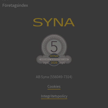
Företagsindex
CookieScriptConsent
1 år 1
CookieScript
månad
.syna.se
_GRECAPTCHA
5 månader
Google LLC
4 veckor
www.google.com
AB Syna (556049-7314)
Cookies
ASP.NET_SessionId
Session
Microsoft
Corporation
Integritetspolicy
en.syna.se