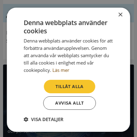
Ledning
×
Denna webbplats använder
cookies
Innehavare
Stiftelsen Bottnalyckan
Denna webbplats använder cookies för att
förbättra användarupplevelsen. Genom
att använda vår webbplats samtycker du
till alla cookies i enlighet med vår
cookiepolicy.
Läs mer
All företagsdata i API
TILLÅT ALLA
Få all denna företagsinformation i Syna API
AVVISA ALLT
Syna API är ett blixtsnabbt API där du kan hämta
registrerade företagsuppgifter, betalningsanmärkningar,
VISA DETALJER
skatteuppgifter och mycket mer på alla Sveriges företag
och personer.
Strikt
Prestanda
Inriktning