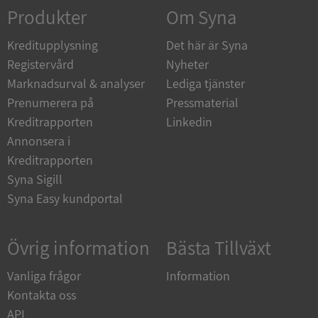
Corporation
Produkter
Om Syna
de.syna.se
Kreditupplysning
Det här är Syna
Registervård
Nyheter
Marknadsurval & analyser
Lediga tjänster
Prenumerera på
Pressmaterial
ARRAffinity
Session
Microsoft
Corporation
Kreditrapporten
Linkedin
.syna.se
Annonsera i
Kreditrapporten
Syna Sigill
Syna Easy kundportal
__RequestVerificationToken
Session
Microsoft
Övrig information
Bästa Tillväxt
Corporation
upplysningar.syna.se
Vanliga frågor
Information
Kontakta oss
API