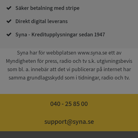
de.syna.se
Säker betalning med stripe
Direkt digital leverans
Syna - Kreditupplysningar sedan 1947
Syna har för webbplatsen www.syna.se ett av
Myndigheten för press, radio och tv s.k. utgivningsbevis
Google
Privacy Policy
som bl. a. innebär att det vi publicerar på internet har
VISITOR_PRIVACY_METADATA
5 månader
YouTube
4 veckor
.youtube.com
samma grundlagsskydd som i tidningar, radio och tv.
040 - 25 85 00
support@syna.se
ASP.NET_SessionId
Session
Microsoft