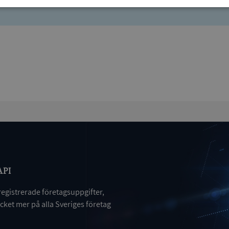
Prestanda
Inriktning
Funktioner
Strikt nödvändigt
Prestanda
Inriktning
Funktioner
Oklassificerade
kor tillåter kärnwebbplatsfunktioner som användarinloggning och kontohantering. We
utan strikt nödvändiga cookies.
Leverantör
/
Utgång
Beskrivning
Domän
ionToken
Session
Det här är en förfalskningscookie s
Microsoft
API
webbapplikationer byggda med AS
Corporation
Den är utformad för att stoppa obe
de.syna.se
av innehåll till en webbplats, känd
registrerade företagsuppgifter,
över flera webbplatser. Den innehå
information om användaren och fö
ket mer på alla Sveriges företag
webbläsaren stängs.
METADATA
5 månader
Denna cookie används för att lagr
YouTube
4 veckor
samtycke och sekretessval för dera
.youtube.com