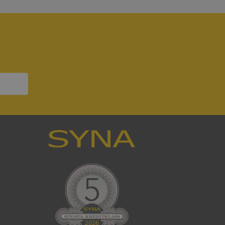
att tillhandahålla
ck och utför
en använder
 som
han besökte
om ställs av
P.NET MVC-teknik.
hörig publicering
 som förfalskning
ller ingen
rstörs när
som värdplattform
g, säkerställer
n en besökares
ma server i
ck och utför
en använder
 som
han besökte
eskrivning