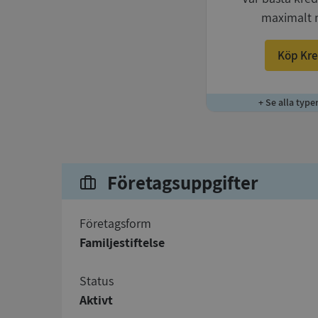
maximalt 
Köp Kre
+ Se alla type
Företagsuppgifter
företagsform
Familjestiftelse
status
Aktivt