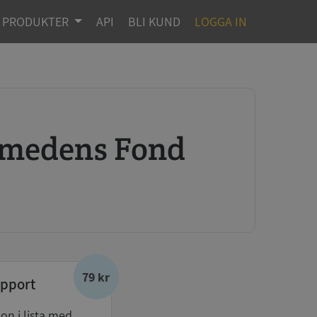
PRODUKTER
API
BLI KUND
LOGGA IN
rsmedens Fond
79 kr
pport
don i lista med