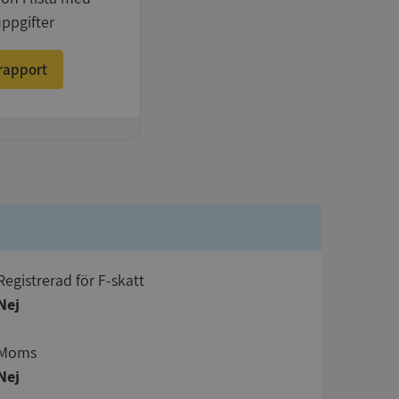
uppgifter
rapport
registrerad för F-skatt
Nej
Moms
Nej