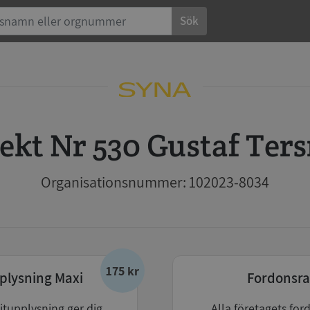
Sök
rekt Nr 530 Gustaf Te
Organisationsnummer: 102023-8034
175 kr
plysning Maxi
Fordonsra
itupplysning ger dig
Alla företagets for