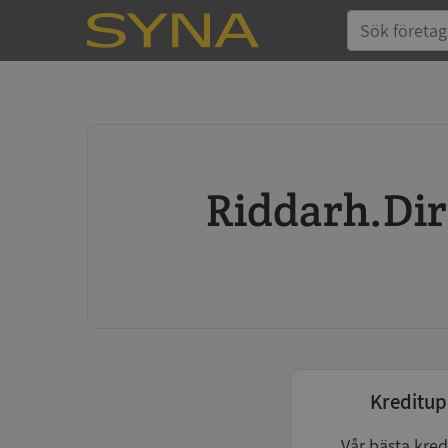
Riddarh.Di
Kreditup
Vår bästa kred