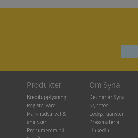
ASP.NET_SessionId
__RequestVerificat
ARRAffinitySameSit
Produkter
Om Syna
Kreditupplysning
Det här är Syna
ASP.NET_SessionId
Registervård
Nyheter
Marknadsurval &
Lediga tjänster
analyser
Pressmaterial
Prenumerera på
Linkedin
Namn