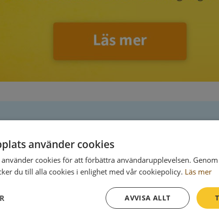
Postadress
plats använder cookies
använder cookies för att förbättra användarupplevelsen. Genom 
106 40 Stockholm
er du till alla cookies i enlighet med vår cookiepolicy.
Läs mer
ER
AVVISA ALLT
T