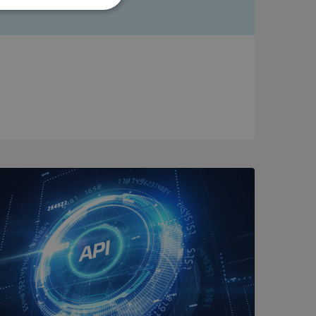
Oklassificerade
bbplatsen kan inte
om ställs av
P.NET MVC-teknik.
hörig publicering
 som förfalskning
ller ingen
rstörs när
a användarens
s interaktion med