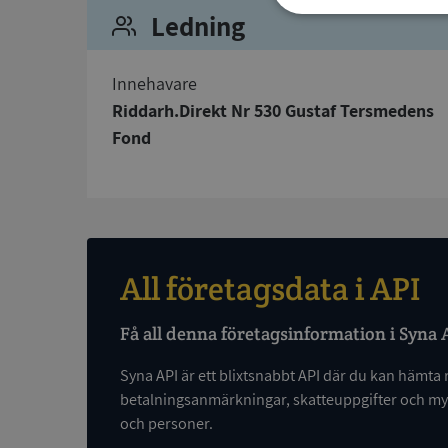
Ledning
Strikt
nödvändigt
Innehavare
Riddarh.Direkt Nr 530 Gustaf Tersmedens
Fond
Strikt nödvändiga ka
användas ordentligt 
Namn
All företagsdata i API
__RequestVerificat
Få all denna företagsinformation i Syna 
Syna API är ett blixtsnabbt API där du kan hämta 
betalningsanmärkningar, skatteuppgifter och myc
och personer.
VISITOR_PRIVACY_